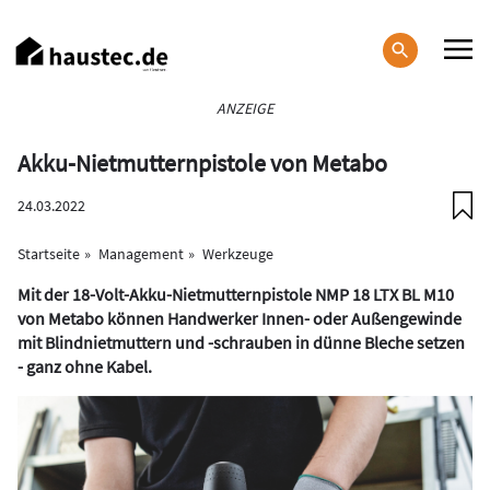
Direkt
zum
Inhalt
Haupt-
ANZEIGE
Navigation
Akku-Nietmutternpistole von Metabo
24.03.2022
Startseite
Management
Werkzeuge
Mit der 18-Volt-Akku-Nietmutternpistole NMP 18 LTX BL M10
von Metabo können Handwerker Innen- oder Außengewinde
mit Blindnietmuttern und -schrauben in dünne Bleche setzen
- ganz ohne Kabel.