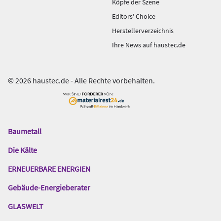
Köpfe der Szene
Editors' Choice
Herstellerverzeichnis
Ihre News auf haustec.de
© 2026 haustec.de - Alle Rechte vorbehalten.
Baumetall
Das
Gentner
Die Kälte
Netzwerk
ERNEUERBARE ENERGIEN
Gebäude-Energieberater
GLASWELT