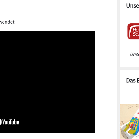
Unse
wendet:
Unse
Das 