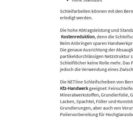
Schleifarbeiten können mit den Ber
erledigt werden.
Die hohe Abtragsleistung und Standz
Kostenreduktion
, denn die Schleif
Beim Anbringen sparen Handwerkprofi
Die genaue Ausrichtung der Absauglö
partikeldurchlässigen Netzstruktur 
Schleiflöcher keine Rolle mehr. Das P
jedoch die Verwendung eines Zwisc
Die NETline Schleifscheiben von Bern
Kfz-Handwerk
geeignet: Feinschleife
Mineralwerkstoffen, Grundierfolie, G
Lacken, Spachtel, Füller und Kunsts
Grundierungen, aber auch von Verun
Poliervorbereitung für Hochglanzob