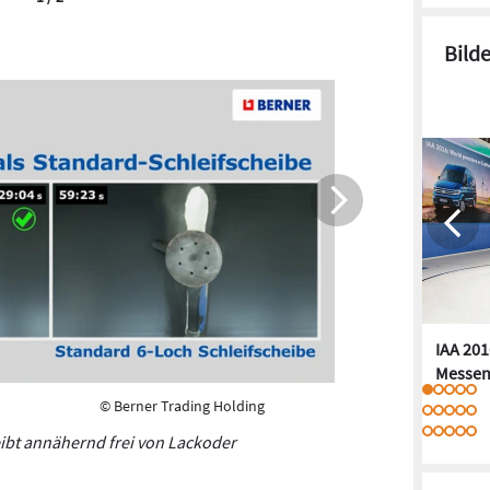
Bild
Der Lichtt
IAA 201
Messen
© Berner Trading Holding
eibt annähernd frei von Lackoder