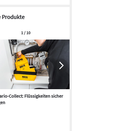
 Produkte
1 / 10
rio-Collect: Flüssigkeiten sicher
ASBpro Asbest-Scanner: Zuve
gen
Einschätzung in wenigen Se