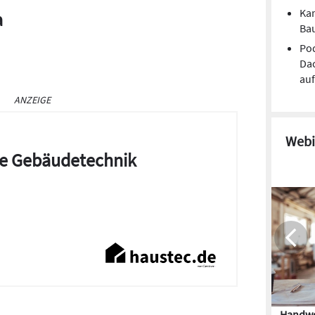
Kan
a
Ba
Pod
Dac
au
ANZEIGE
Webi
die Gebäudetechnik
Handwe