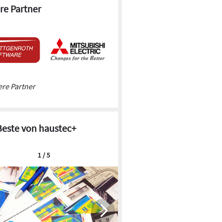
re Partner
re Partner
Beste von haustec+
1 / 5