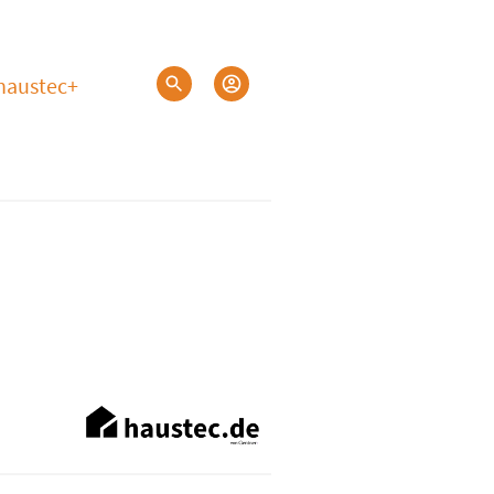
haustec+