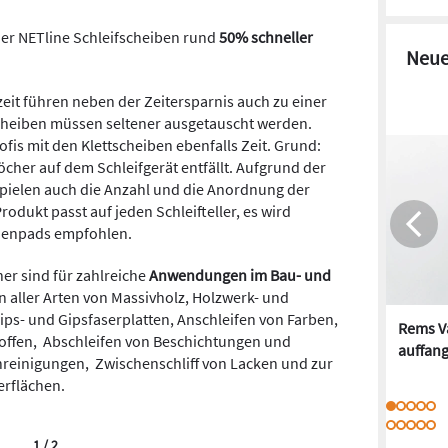
ner NETline Schleifscheiben rund
50% schneller
Neue
eit führen neben der Zeitersparnis auch zu einer
scheiben müssen seltener ausgetauscht werden.
s mit den Klettscheiben ebenfalls Zeit. Grund:
cher auf dem Schleifgerät entfällt. Aufgrund der
spielen auch die Anzahl und die Anordnung der
rodukt passt auf jeden Schleifteller, es wird
henpads empfohlen.
er sind für zahlreiche
Anwendungen im Bau- und
n aller Arten von Massivholz, Holzwerk- und
ips- und Gipsfaserplatten, Anschleifen von Farben,
Rems Va
toffen, Abschleifen von Beschichtungen und
auffan
reinigungen, Zwischenschliff von Lacken und zur
erflächen.
1 / 2