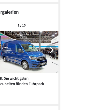
ergalerien
© Berner Trading Holding
1 / 15
est zeigt die ganzflächige Netzstruktur.
6: Die wichtigsten
Pfusch am Bau - die 10 schrä
euheiten für den Fuhrpark
Fundstücke