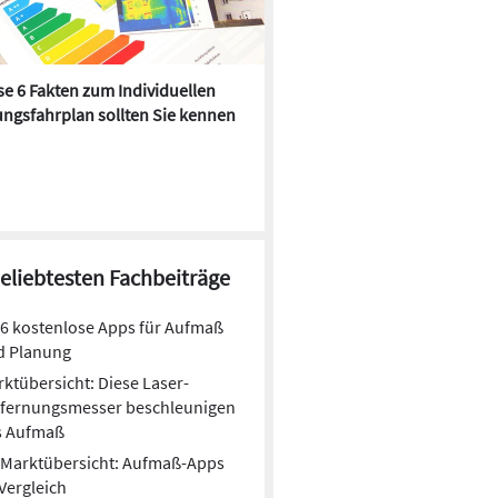
e 6 Fakten zum Individuellen
Kühlen mit Heizkörper:
ngsfahrplan sollten Sie kennen
Wärmepumpe macht es mögl
beliebtesten Fachbeiträge
6 kostenlose Apps für Aufmaß
d Planung
ktübersicht: Diese Laser-
tfernungsmesser beschleunigen
s Aufmaß
Marktübersicht: Aufmaß-Apps
Vergleich