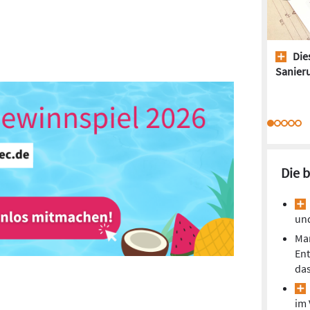
Dies
Sanieru
Die 
un
Mar
En
da
im 