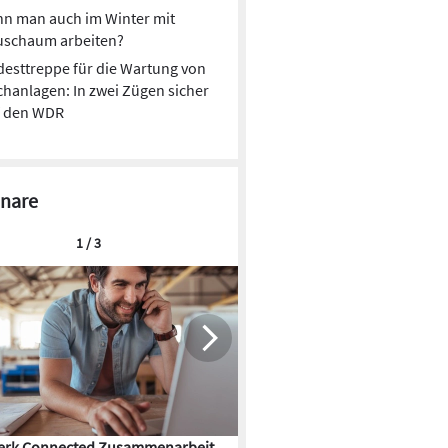
n man auch im Winter mit
uschaum arbeiten?
esttreppe für die Wartung von
hanlagen: In zwei Zügen sicher
f den WDR
nare
1 / 3
rk Connected Zusammenarbeit
Flächenkühlung – die Kunst d