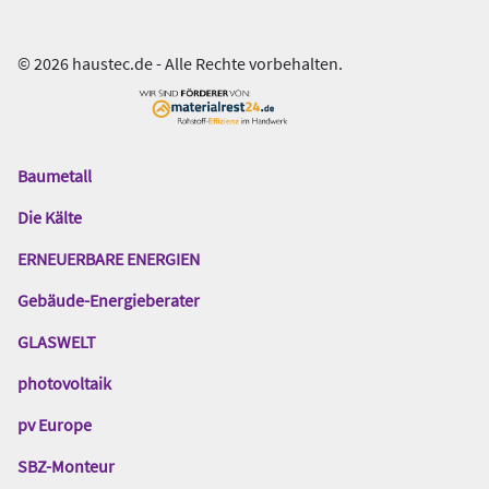
© 2026 haustec.de - Alle Rechte vorbehalten.
Baumetall
Das
Gentner
Die Kälte
Netzwerk
ERNEUERBARE ENERGIEN
Gebäude-Energieberater
GLASWELT
photovoltaik
pv Europe
SBZ-Monteur