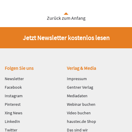
Zurück zum Anfang
Jetzt Newsletter kostenlos lesen
Fußbereich
Folgen Sie uns
Verlag & Media
Newsletter
Impressum
Facebook
Gentner Verlag
Instagram
Mediadaten
Pinterest
Webinar buchen
Xing News
Video buchen
LinkedIn
haustec.de Shop
Twitter
Das sind wir