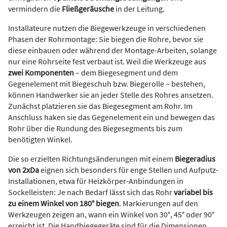
vermindern die
Fließgeräusche
in der Leitung.
Installateure nutzen die Biegewerkzeuge in verschiedenen
Phasen der Rohrmontage: Sie biegen die Rohre, bevor sie
diese einbauen oder während der Montage-Arbeiten, solange
nur eine Rohrseite fest verbaut ist. Weil die Werkzeuge aus
zwei Komponenten
– dem Biegesegment und dem
Gegenelement mit Biegeschuh bzw. Biegerolle – bestehen,
können Handwerker sie an jeder Stelle des Rohres ansetzen.
Zunächst platzieren sie das Biegesegment am Rohr. Im
Anschluss haken sie das Gegenelement ein und bewegen das
Rohr über die Rundung des Biegesegments bis zum
benötigten Winkel.
Die so erzielten Richtungsänderungen mit einem
Biegeradius
von 2xDa
eignen sich besonders für enge Stellen und Aufputz-
Installationen, etwa für Heizkörper-Anbindungen in
Sockelleisten: Je nach Bedarf lässt sich das Rohr
variabel bis
zu einem Winkel von 180° biegen
. Markierungen auf den
Werkzeugen zeigen an, wann ein Winkel von 30°, 45° oder 90°
erreicht ist. Die Handbiegegeräte sind für die Dimensionen