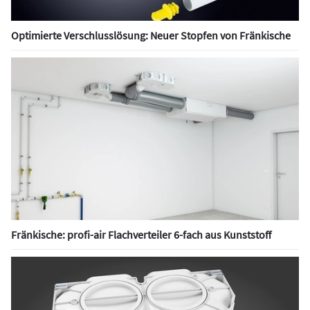
Optimierte Verschlusslösung: Neuer Stopfen von Fränkische
Fränkische: profi-air Flachverteiler 6-fach aus Kunststoff