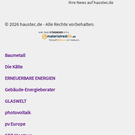
Ihre News auf haustec.de
© 2026 haustec.de - Alle Rechte vorbehalten.
Baumetall
Das
Gentner
Die Kälte
Netzwerk
ERNEUERBARE ENERGIEN
Gebäude-Energieberater
GLASWELT
photovoltaik
pv Europe