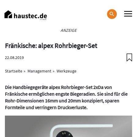
Direkt
zum
Inhalt
Haupt-
ANZEIGE
Navigation
Fränkische: alpex Rohrbieger-Set
22.08.2019
Startseite
Management
Werkzeuge
Die Handbiegegeräte alpex Rohrbieger-Set 2xDa von
Fränkische ermöglichen engste Biegeradien. Sie sind für die
Rohr-Dimensionen 16mm und 20mm konzipiert,
sparen
Formteile und verringern Druckverluste.