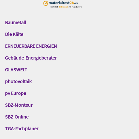
Baumetall
Das
Gentner
Die Kälte
Netzwerk
ERNEUERBARE ENERGIEN
Gebäude-Energieberater
GLASWELT
photovoltaik
pv Europe
SBZ-Monteur
SBZ-Online
TGA-Fachplaner