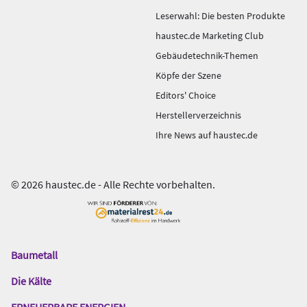
Leserwahl: Die besten Produkte
haustec.de Marketing Club
Gebäudetechnik-Themen
Köpfe der Szene
Editors' Choice
Herstellerverzeichnis
Ihre News auf haustec.de
© 2026 haustec.de - Alle Rechte vorbehalten.
Baumetall
Das
Gentner
Die Kälte
Netzwerk
ERNEUERBARE ENERGIEN