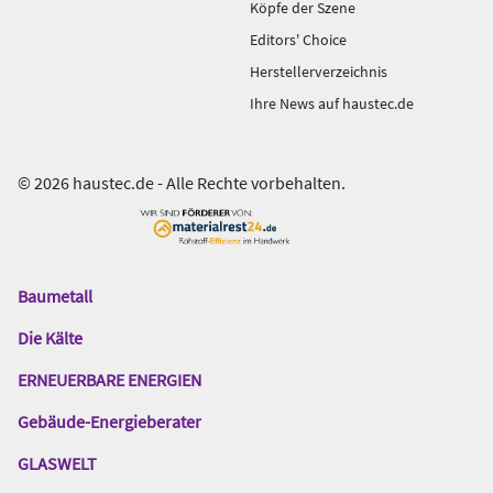
Köpfe der Szene
Editors' Choice
Herstellerverzeichnis
Ihre News auf haustec.de
© 2026 haustec.de - Alle Rechte vorbehalten.
Baumetall
Das
Gentner
Die Kälte
Netzwerk
ERNEUERBARE ENERGIEN
Gebäude-Energieberater
GLASWELT