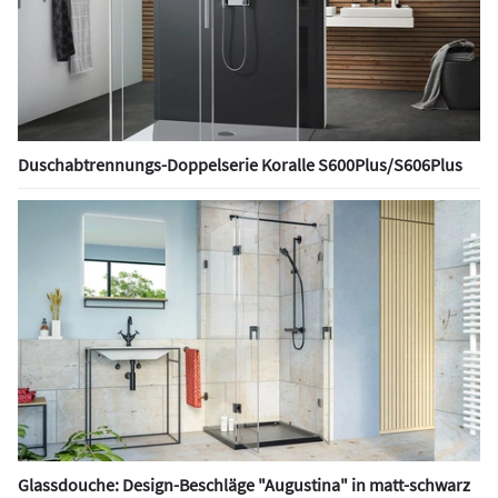
Duschabtrennungs-Doppelserie Koralle S600Plus/S606Plus
Glassdouche: Design-Beschläge "Augustina" in matt-schwarz