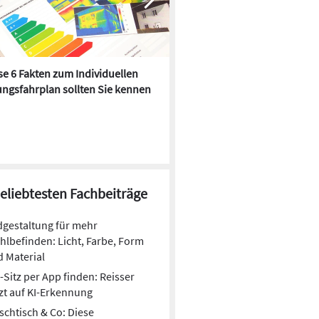
e 6 Fakten zum Individuellen
Kühlen mit Heizkörper:
ngsfahrplan sollten Sie kennen
Wärmepumpe macht es mögl
beliebtesten Fachbeiträge
gestaltung für mehr
lbefinden: Licht, Farbe, Form
 Material
Sitz per App finden: Reisser
zt auf KI-Erkennung
chtisch & Co: Diese