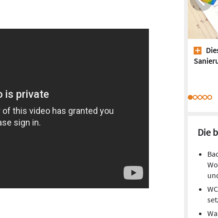
Dies
Sanieru
Die 
Bad
Woh
und
WC-
set
Was