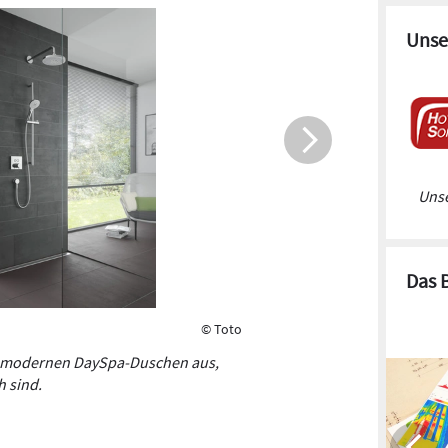
Unse
Die Kopfb
eine oder
Unse
Das 
© Toto
ie modernen DaySpa-Duschen aus,
h sind.