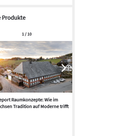
 Produkte
1 / 10
report Raumkonzepte: Wie im
LAB Design: Penthouse in Reg
chsen Tradition auf Moderne trifft
neu saniert