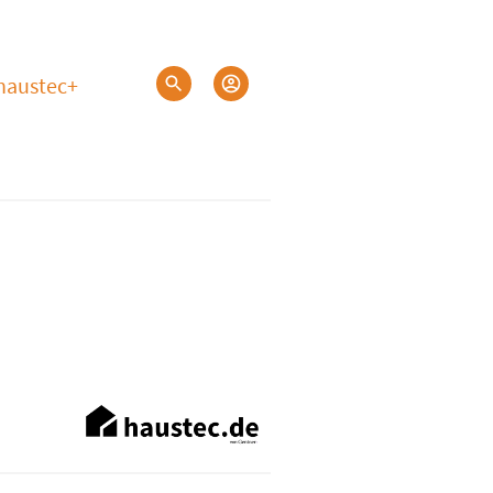
haustec+