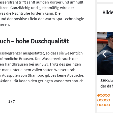
serstrahl trifft sanft auf den Körper und umhüllt
ritzen. Ganzflächig und gleichmäßig wird der
Bild
as die Nachtruhe fördern kann. Die
nd der positive Effekt der Warm Spa-Technologie
iesen.
uch – hohe Duschqualität
ssbegrenzer ausgestattet, so dass sie wesentlich
rkömmliche Brausen. Der Wasserverbrauch der
den Handbrausen bei nur 5,7l. Trotz des geringen
e man unter einem vollen satten Wasserstrahl.
 Ausspülen von Shampoo gibt es keine Abstriche.
SHK dur
ktionalität lassen den geringen Wasserverbrauch
der da?
1 / 7