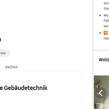
Ins
Si
Mon
Feh
ver
a
na
Toto
Webi
ANZEIGE
die Gebäudetechnik