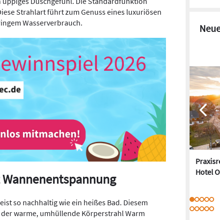
n üppiges Duschgefühl. Die Standardfunktion
iese Strahlart führt zum Genuss eines luxuriösen
eringem Wasserverbrauch.
Neue
Praxis
Hotel O
t Wannenentspannung
st so nachhaltig wie ein heißes Bad. Diesem
 der warme, umhüllende Körperstrahl Warm