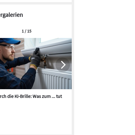
ergalerien
1 / 15
ch die KI-Brille: Was zum ... tut
Die besten KI-Bilder zum Th
Heizungswasser