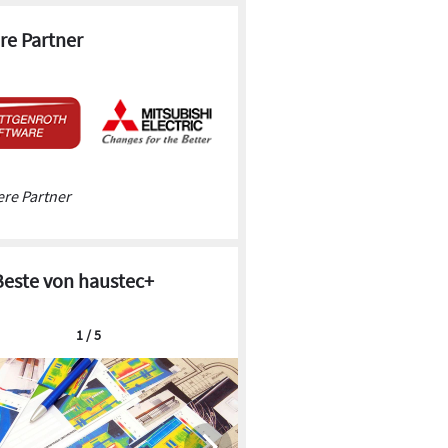
re Partner
© Toto
rause mit 220 mm Durchmesser verfügt alternativ über
 zwei Strahlarten.
re Partner
Beste von haustec+
1 / 5