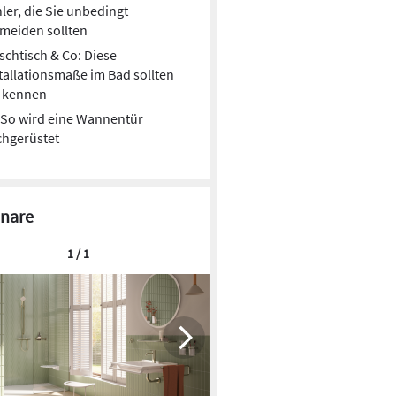
ler, die Sie unbedingt
meiden sollten
chtisch & Co: Diese
tallationsmaße im Bad sollten
e kennen
So wird eine Wannentür
chgerüstet
nare
1 / 1