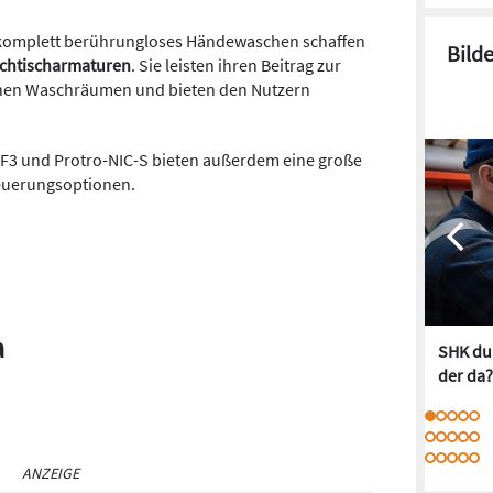
 komplett berührungloses Händewaschen schaffen
Bild
schtischarmaturen
. Sie leisten ihren Beitrag zur
ichen Waschräumen und bieten den Nutzern
 F3 und Protro-NIC-S bieten außerdem eine große
euerungsoptionen.
a
SHK dur
der da?
ANZEIGE