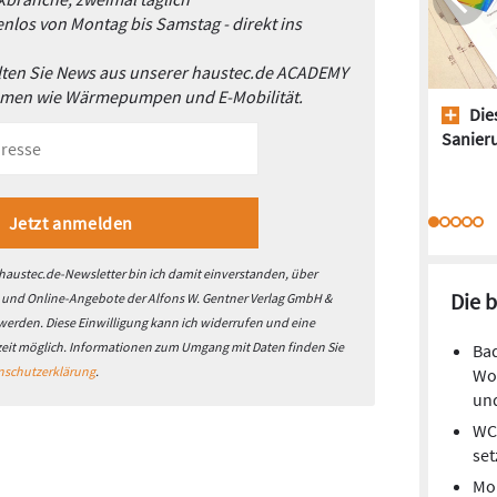
nlos von Montag bis Samstag - direkt ins
alten Sie News aus unserer haustec.de ACADEMY
emen wie Wärmepumpen und E-Mobilität.
Dies
Sanieru
austec.de-Newsletter bin ich damit einverstanden, über
Die 
- und Online-Angebote der Alfons W. Gentner Verlag GmbH &
 werden. Diese Einwilligung kann ich widerrufen und eine
zeit möglich. Informationen zum Umgang mit Daten finden Sie
Bad
nschutzerklärung
.
Woh
und
WC-
set
Mon