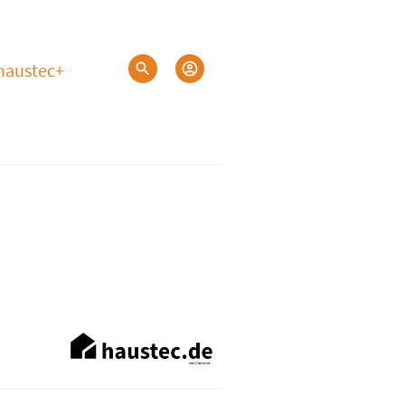
haustec+