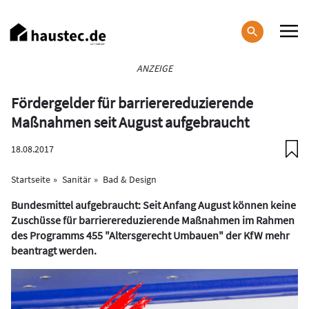
Direkt
zum
Inhalt
Haupt-
ANZEIGE
Navigation
Fördergelder für barrierereduzierende
Maßnahmen seit August aufgebraucht
18.08.2017
Startseite
Sanitär
Bad & Design
Bundesmittel aufgebraucht: Seit Anfang August können keine
Zuschüsse für barrierereduzierende Maßnahmen im Rahmen
des Programms 455 "Altersgerecht Umbauen" der KfW mehr
beantragt werden.