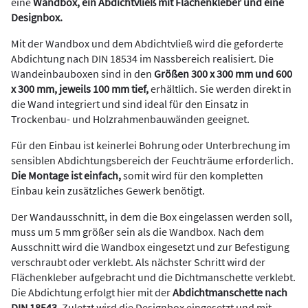
eine
Wandbox, ein Abdichtvließ mit Flächenkleber und eine
Designbox.
Mit der Wandbox und dem Abdichtvließ wird die geforderte
Abdichtung nach DIN 18534 im Nassbereich realisiert. Die
Wandeinbauboxen sind in den
Größen 300 x 300 mm und 600
x 300 mm, jeweils 100 mm tief,
erhältlich. Sie werden direkt in
die Wand integriert und sind ideal für den Einsatz in
Trockenbau- und Holzrahmenbauwänden geeignet.
Für den Einbau ist keinerlei Bohrung oder Unterbrechung im
sensiblen Abdichtungsbereich der Feuchträume erforderlich.
Die Montage ist einfach,
somit wird für den kompletten
Einbau kein zusätzliches Gewerk benötigt.
Der Wandausschnitt, in dem die Box eingelassen werden soll,
muss um 5 mm größer sein als die Wandbox. Nach dem
Ausschnitt wird die Wandbox eingesetzt und zur Befestigung
verschraubt oder verklebt. Als nächster Schritt wird der
Flächenkleber aufgebracht und die Dichtmanschette verklebt.
Die Abdichtung erfolgt hier mit der
Abdichtmanschette nach
DIN 18543.
Zuletzt wird die Designbox eingesetzt und mit