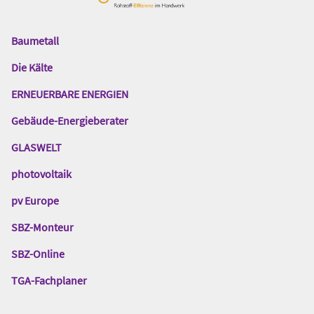
Baumetall
Das
Gentner
Die Kälte
Netzwerk
ERNEUERBARE ENERGIEN
Gebäude-Energieberater
GLASWELT
photovoltaik
pv Europe
SBZ-Monteur
SBZ-Online
TGA-Fachplaner