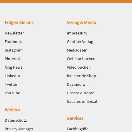
Fußbereich
Folgen Sie uns
Verlag & Media
Newsletter
Impressum
Facebook
Gentner Verlag
Instagram
Mediadaten
Pinterest
Webinar buchen
Xing News
Video buchen
LinkedIn
haustec.de Shop
Twitter
Das sind wir
YouTube
Unsere Autoren
haustec-online.at
Weitere
Services
Datenschutz
Privacy Manager
Fachbegriffe