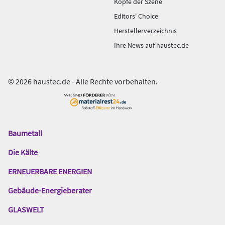
Köpfe der Szene
Editors' Choice
Herstellerverzeichnis
Ihre News auf haustec.de
© 2026 haustec.de - Alle Rechte vorbehalten.
Baumetall
Das
Gentner
Die Kälte
Netzwerk
ERNEUERBARE ENERGIEN
Gebäude-Energieberater
GLASWELT