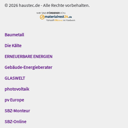
© 2026 haustec.de - Alle Rechte vorbehalten.
Baumetall
Das
Gentner
Die Kälte
Netzwerk
ERNEUERBARE ENERGIEN
Gebäude-Energieberater
GLASWELT
photovoltaik
pv Europe
SBZ-Monteur
SBZ-Online