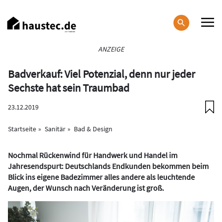
Direkt
zum
Inhalt
Haupt-
ANZEIGE
Navigation
Badverkauf: Viel Potenzial, denn nur jeder
Sechste hat sein Traumbad
23.12.2019
Startseite
Sanitär
Bad & Design
Nochmal Rückenwind für Handwerk und Handel im
Jahresendspurt: Deutschlands Endkunden bekommen beim
Blick ins eigene Badezimmer alles andere als leuchtende
Augen, der Wunsch nach Veränderung ist groß.