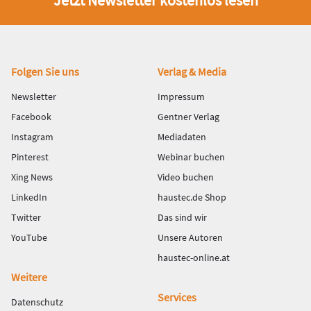
Jetzt Newsletter kostenlos lesen
Fußbereich
Folgen Sie uns
Verlag & Media
Newsletter
Impressum
Facebook
Gentner Verlag
Instagram
Mediadaten
Pinterest
Webinar buchen
Xing News
Video buchen
LinkedIn
haustec.de Shop
Twitter
Das sind wir
YouTube
Unsere Autoren
haustec-online.at
Weitere
Services
Datenschutz