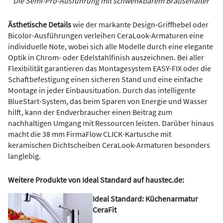
Die Semi-Pro-Ausführung mit schwenkbarem Brausehalter
Ästhetische Details
wie der markante Design-Griffhebel oder
Bicolor-Ausführungen verleihen CeraLook-Armaturen eine
individuelle Note, wobei sich alle Modelle durch eine elegante
Optik in Chrom- oder Edelstahlfinish auszeichnen. Bei aller
Flexibilität garantieren das Montagesystem EASY-FIX oder die
Schaftbefestigung einen sicheren Stand und eine einfache
Montage in jeder Einbausituation. Durch das intelligente
BlueStart-System, das beim Sparen von Energie und Wasser
hilft, kann der Endverbraucher einen Beitrag zum
nachhaltigen Umgang mit Ressourcen leisten. Darüber hinaus
macht die 38 mm FirmaFlow CLICK-Kartusche mit
keramischen Dichtscheiben CeraLook-Armaturen besonders
langlebig.
Weitere Produkte von Ideal Standard auf haustec.de:
Ideal Standard: Küchenarmatur
CeraFit