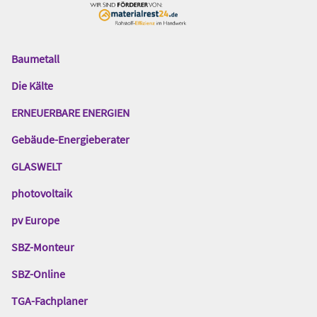
Baumetall
Das
Gentner
Die Kälte
Netzwerk
ERNEUERBARE ENERGIEN
Gebäude-Energieberater
GLASWELT
photovoltaik
pv Europe
SBZ-Monteur
SBZ-Online
TGA-Fachplaner