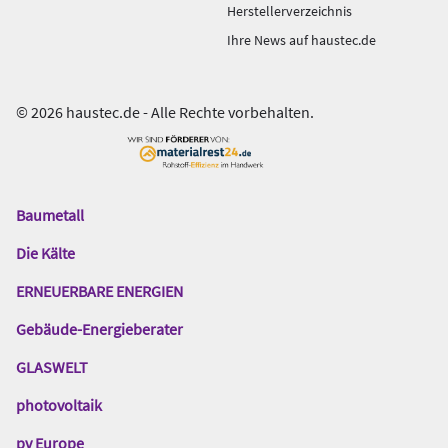
Herstellerverzeichnis
Ihre News auf haustec.de
© 2026 haustec.de - Alle Rechte vorbehalten.
Baumetall
Das
Gentner
Die Kälte
Netzwerk
ERNEUERBARE ENERGIEN
Gebäude-Energieberater
GLASWELT
photovoltaik
pv Europe