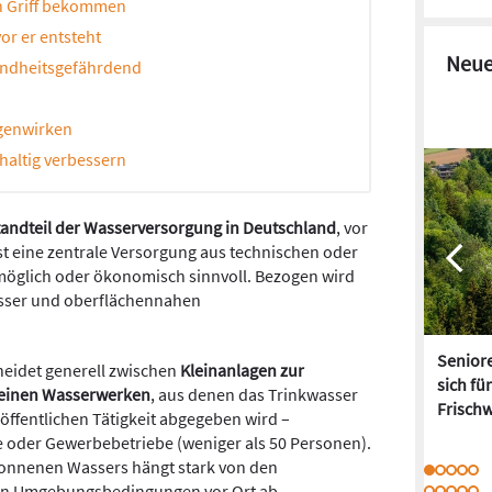
n Griff bekommen
or er entsteht
Neue
esundheitsgefährdend
egenwirken
haltig verbessern
tandteil der Wasserversorgung in Deutschland
, vor
ist eine zentrale Versorgung aus technischen oder
öglich oder ökonomisch sinnvoll. Bezogen wird
sser und oberflächennahen
Senior
heidet generell zwischen
Kleinanlagen zur
sich fü
leinen Wasserwerken
, aus denen das Trinkwasser
Frisch
ffentlichen Tätigkeit abgegeben wird –
te oder Gewerbebetriebe (weniger als 50 Personen).
onnenen Wassers hängt stark von den
en Umgebungsbedingungen vor Ort ab.