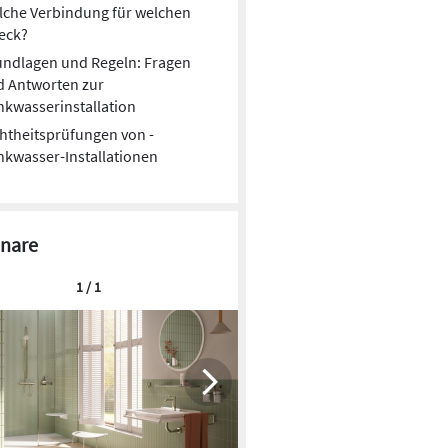
lche Verbindung für welchen
eck?
undlagen und Regeln: Fragen
d Antworten zur
nkwasserinstallation
htheitsprüfungen von ­
nkwasser-Installationen
nare
1 / 1