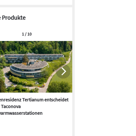
 Produkte
1 / 10
enresidenz Tertianum entscheidet
Dehoust: Trinkwassertrennsta
r Taconova
oder nein?
warmwasserstationen