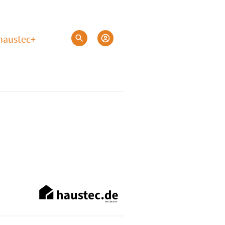
haustec+