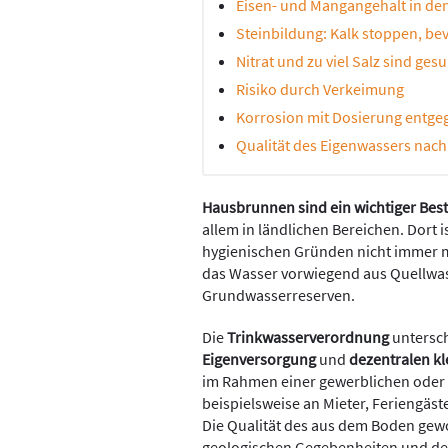
Eisen- und Mangangehalt in de
Steinbildung: Kalk stoppen, bev
Nitrat und zu viel Salz sind ­g
Risiko durch Verkeimung
Korrosion mit Dosierung entg
Qualität des Eigenwassers nach
Hausbrunnen sind ein wichtiger Bes
allem in ländlichen Bereichen. Dort 
hygienischen Gründen nicht immer m
das Wasser vorwiegend aus Quellwa
Grundwasserreserven.
Die
Trinkwasserverordnung
untersc
Eigenversorgung
und
dezentralen k
im Rahmen einer gewerblichen oder ö
beispielsweise an Mieter, Ferien­gäs
Die Qualität des aus dem Boden gew
geologischen Gegebenheiten und d