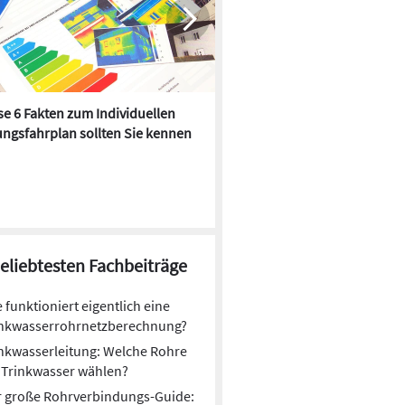
e 6 Fakten zum Individuellen
Kühlen mit Heizkörper:
ngsfahrplan sollten Sie kennen
Wärmepumpe macht es mögl
beliebtesten Fachbeiträge
 funktioniert eigentlich eine
inkwasserrohrnetzberechnung?
nkwasserleitung: Welche Rohre
 Trinkwasser wählen?
r große Rohrverbindungs-Guide: