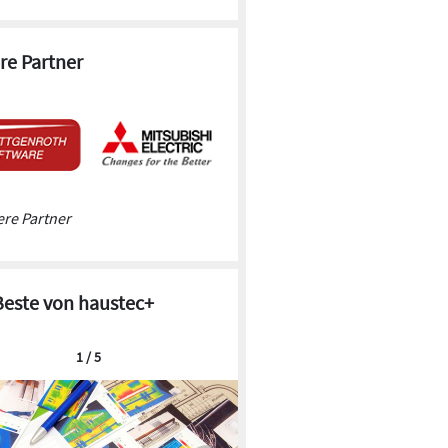
re Partner
re Partner
Beste von haustec+
1 / 5