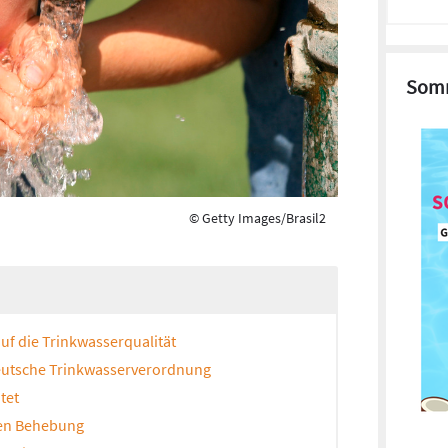
Somm
© Getty Images/Brasil2
uf die Trinkwasserqualität
deutsche Trinkwasserverordnung
tet
ren Behebung