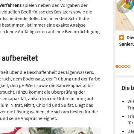
Verfahrens
spielen neben den Vorgaben der
viduellen Bedürfnisse des Besitzers sowie die
tscheidende Rolle. Um im ersten Schritt die
u bestimmen, ist immer eine exakte Analyse
h keine Auffälligkeiten auf eine Beeinträchtigung
Dies
Sanieru
 aufbereitet
rheit über die Beschaffenheit des Eigenwassers.
eruch, dem Bodensatz, der Trübung und der Farbe
keit, den pH-Wert sowie die Säurekapazität bis
Die 
tersucht. Hinzu kommt die Überprüfung der
asenkapazität, außerdem die Untersuchung auf
Wie
, Nitrat, Nitrit, Chlorid und Sulfat. Liegt das
Tr
er die Lösung wählen, die sich am besten für die
Tri
und seine Ansprüche eignet.
für
De