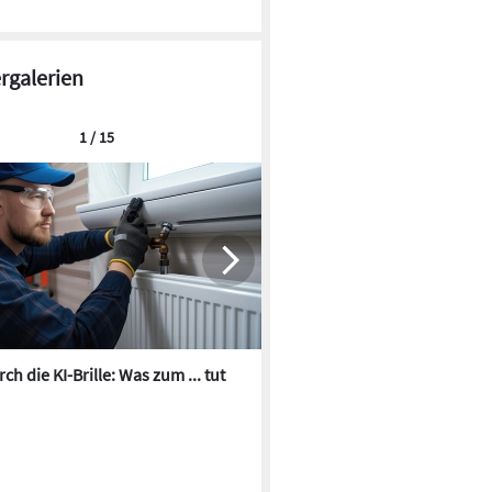
ergalerien
1 / 15
ch die KI-Brille: Was zum ... tut
Die besten KI-Bilder zum Th
Heizungswasser