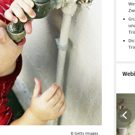
We
Zw
Gr
un
Tri
Dic
Tri
Webi
© Getty Images