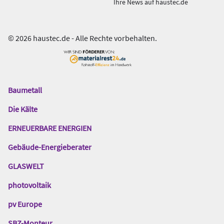
Ihre News auf haustec.de
© 2026 haustec.de - Alle Rechte vorbehalten.
Baumetall
Das
Gentner
Die Kälte
Netzwerk
ERNEUERBARE ENERGIEN
Gebäude-Energieberater
GLASWELT
photovoltaik
pv Europe
SBZ-Monteur