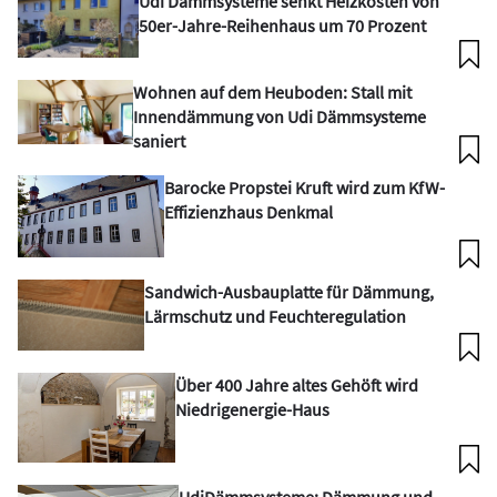
Udi Dämmsysteme senkt Heizkosten von
50er-Jahre-Reihenhaus um 70 Prozent
Wohnen auf dem Heuboden: Stall mit
Innendämmung von Udi Dämmsysteme
saniert
Barocke Propstei Kruft wird zum KfW-
Effizienzhaus Denkmal
Sandwich-Ausbauplatte für Dämmung,
Lärmschutz und Feuchteregulation
Über 400 Jahre altes Gehöft wird
Niedrigenergie-Haus
UdiDämmsysteme: Dämmung und