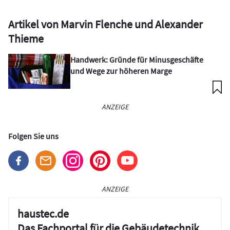
Artikel von Marvin Flenche und Alexander
Thieme
Handwerk: Gründe für Minusgeschäfte
und Wege zur höheren Marge
ANZEIGE
Folgen Sie uns
ANZEIGE
haustec.de
Das Fachportal für die Gebäudetechnik