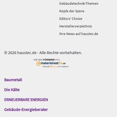
Gebäudetechnik-Themen
Köpfe der Szene
Editors' Choice
Herstellerverzeichnis
Ihre News auf haustec.de
© 2026 haustec.de - Alle Rechte vorbehalten.
Baumetall
Das
Gentner
Die Kälte
Netzwerk
ERNEUERBARE ENERGIEN
Gebäude-Energieberater