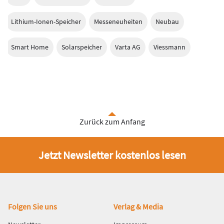
Lithium-Ionen-Speicher
Messeneuheiten
Neubau
Smart Home
Solarspeicher
Varta AG
Viessmann
Zurück zum Anfang
Jetzt Newsletter kostenlos lesen
Fußbereich
Folgen Sie uns
Verlag & Media