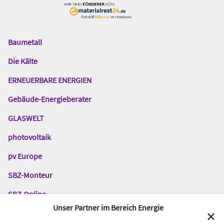
Baumetall
Das
Gentner
Die Kälte
Netzwerk
ERNEUERBARE ENERGIEN
Gebäude-Energieberater
GLASWELT
photovoltaik
pv Europe
SBZ-Monteur
SBZ-Online
Unser Partner im Bereich Energie
TGA-Fachplaner
✕