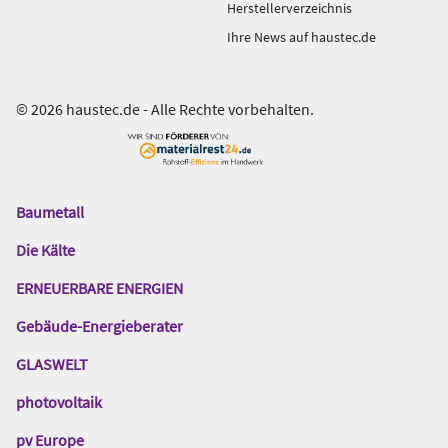
Herstellerverzeichnis
Ihre News auf haustec.de
© 2026 haustec.de - Alle Rechte vorbehalten.
Baumetall
Das
Gentner
Die Kälte
Netzwerk
ERNEUERBARE ENERGIEN
Gebäude-Energieberater
GLASWELT
photovoltaik
pv Europe