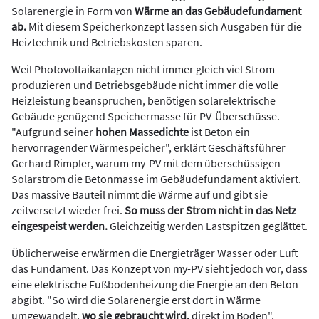
Solarenergie in Form von
Wärme an das Gebäudefundament
ab.
Mit diesem Speicherkonzept lassen sich Ausgaben für die
Heiztechnik und Betriebskosten sparen.
Weil Photovoltaikanlagen nicht immer gleich viel Strom
produzieren und Betriebsgebäude nicht immer die volle
Heizleistung beanspruchen, benötigen solarelektrische
Gebäude genügend Speichermasse für PV-Überschüsse.
"Aufgrund seiner
hohen Massedichte
ist Beton ein
hervorragender Wärmespeicher", erklärt Geschäftsführer
Gerhard Rimpler, warum my-PV mit dem überschüssigen
Solarstrom die Betonmasse im Gebäudefundament aktiviert.
Das massive Bauteil nimmt die Wärme auf und gibt sie
zeitversetzt wieder frei.
So muss der Strom nicht in das Netz
eingespeist werden.
Gleichzeitig werden Lastspitzen geglättet.
Üblicherweise erwärmen die Energieträger Wasser oder Luft
das Fundament. Das Konzept von my-PV sieht jedoch vor, dass
eine elektrische Fußbodenheizung die Energie an den Beton
abgibt. "So wird die Solarenergie erst dort in Wärme
umgewandelt,
wo sie gebraucht wird,
direkt im Boden",