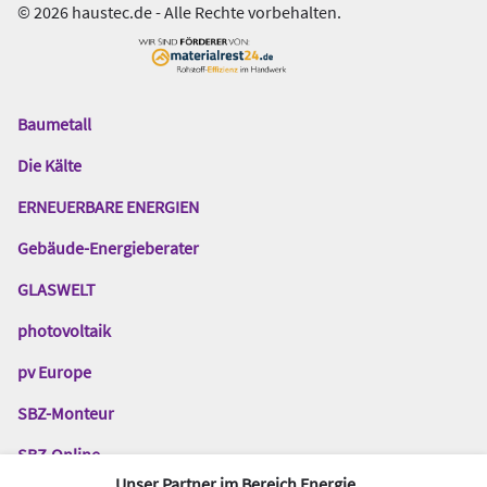
© 2026 haustec.de - Alle Rechte vorbehalten.
Baumetall
Das
Gentner
Die Kälte
Netzwerk
ERNEUERBARE ENERGIEN
Gebäude-Energieberater
GLASWELT
photovoltaik
pv Europe
SBZ-Monteur
SBZ-Online
Unser Partner im Bereich Energie