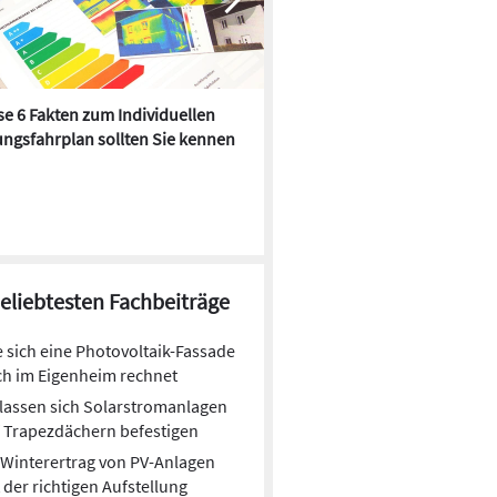
e 6 Fakten zum Individuellen
Kühlen mit Heizkörper:
ngsfahrplan sollten Sie kennen
Wärmepumpe macht es mögl
beliebtesten Fachbeiträge
 sich eine Photovoltaik-Fassade
h im Eigenheim rechnet
lassen sich Solarstromanlagen
 Trapezdächern befestigen
Winterertrag von PV-Anlagen
 der richtigen Aufstellung