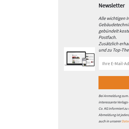
Newsletter
Alle wichtigen 
Gebäudetechnik
gebündelt koste
Postfach.
Zusätzlich erh
und zu Top-Th
Bei Anmeldung zum h
interessante Verlags
Co. KG informiert zu
Abmeldung ist jeder
auch in unserer
Date