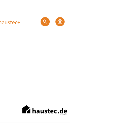
haustec+