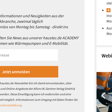
ste
Ins
Informationen und Neuigkeiten aus der
Mo
branche, zweimal täglich
nlos von Montag bis Samstag - direkt ins
Aus
Mod
alten Sie News aus unserer haustec.de ACADEMY
emen wie Wärmepumpen und E-Mobilität.
Webi
austec.de-Newsletter bin ich damit einverstanden, über
- und Online-Angebote der Alfons W. Gentner Verlag GmbH &
 werden. Diese Einwilligung kann ich widerrufen und eine
zeit möglich. Informationen zum Umgang mit Daten finden Sie
nschutzerklärung
.