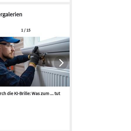
ergalerien
1 / 15
ch die KI-Brille: Was zum ... tut
Die besten KI-Bilder zum Th
Heizungswasser