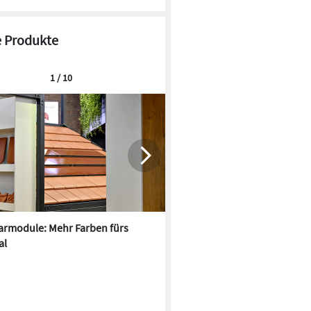
 Produkte
1 / 10
armodule: Mehr Farben fürs
Oxford PV und Fraunhofer IS
al
kombinieren Tandem-Solarze
Matrix-Schindel-Technik