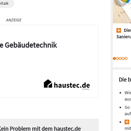
ltaik
ANZEIGE
Dies
Sanieru
die Gebäudetechnik
Die 
Wie
auc
So 
auf
 Kein Problem mit dem haustec.de
mit