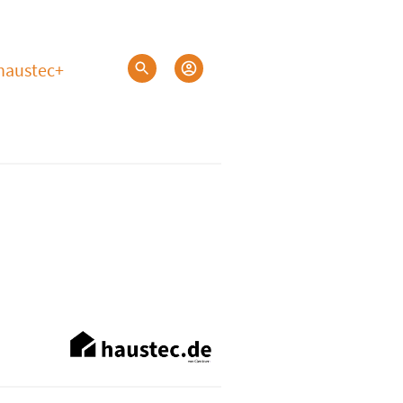
haustec+