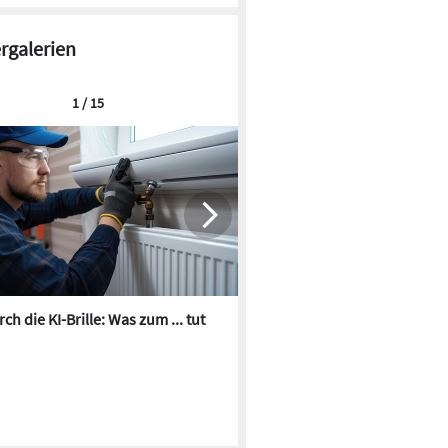
ergalerien
1 / 15
ch die KI-Brille: Was zum ... tut
Die besten KI-Bilder zum Th
Heizungswasser