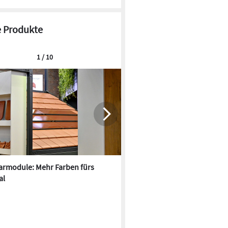
 Produkte
1 / 10
armodule: Mehr Farben fürs
Oxford PV und Fraunhofer IS
al
kombinieren Tandem-Solarze
Matrix-Schindel-Technik