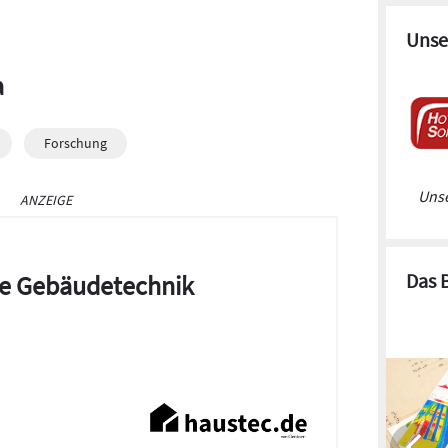
Unse
a
Forschung
Unse
ANZEIGE
Das 
die Gebäudetechnik