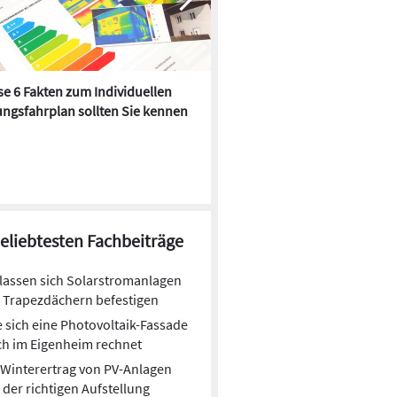
e 6 Fakten zum Individuellen
Kühlen mit Heizkörper:
ngsfahrplan sollten Sie kennen
Wärmepumpe macht es mögl
beliebtesten Fachbeiträge
lassen sich Solarstromanlagen
 Trapezdächern befestigen
 sich eine Photovoltaik-Fassade
h im Eigenheim rechnet
Winterertrag von PV-Anlagen
 der richtigen Aufstellung