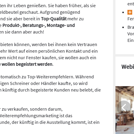
ent
ten ihr Leben genießen. Sie haben früher, als sie
Geldbeutel geschaut. Aufgrund genügend
nd sie aber bereit in
Top-Qualität
mehr zu
Fen
ie
Produkt-, Beratungs-, Montage- und
Bra
en sie dann aber auch!
Vor
Ei
ht bieten können, werden bei ihnen kein Vertrauen
ehr Wert auf einen persönlichen Kontakt und ein
em nicht nur Fenster kaufen, sie wollen auch ein
e wollen begeistert werden
.
Webi
automatisch zu Top-Weiterempfehlern. Während
igen Schreiner oder Händler kaufte, so wird
m künftig durch begeisterte Kunden neu belebt, die
er zu verkaufen, sondern darum,
Weiterempfehlungsmarketing ist das
nde, der künftig in die Ausstellung kommt, ist ein