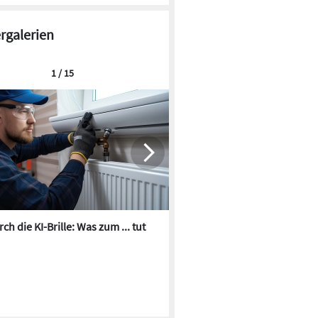
ergalerien
1 / 15
ch die KI-Brille: Was zum ... tut
Die besten KI-Bilder zum Th
Heizungswasser