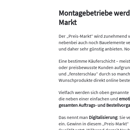
Montagebetriebe werde
Markt
Der „Preis-Markt“ wird zunehmend 
nebenbei auch noch Bauelemente ver
und daher sehr günstig anbieten. Noc
Eine bestimme Käuferschicht – meist
oder preisbewusste Kunden aufgrund 
und „fensterschlau“ durch so manche
Wunschprodukte direkt online beste
Vielfach werden sich oben genannte
die neben einer einfachen und
emot
gesamten Auftrags- und Bestellvorg
Das nennt man
Digitalisierung
: Sie 
ein. Gewinn in diesem „Preis-Markt“ 
Qualität setzt. Während derzeit Neu