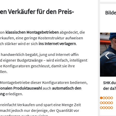
n Verkäufer für den Preis-
Bild
von
klassischen Montagebetrieben
abgedeckt, die
kaufen, eine geringe Kostenstruktur aufweisen
h stärker wird er sich
ins Internet verlagern
.
 handwerklich begabt, jung und Internet-affin
eigener Budgetzwänge – wird einfach, intelligent
 Konfiguratoren geschleust, damit sie ihre
llen.
 Montagebetriebe dieser Konfiguratoren bedienen,
SHK dur
ionalen Produktauswahl
auch
automatisch den
der da?
ang
erledigen.
vereinfacht Verkaufen und spart eine Menge Zeit
macht jedoch nur derjenige, der Quantität vor
bauanfragen auch von vielen