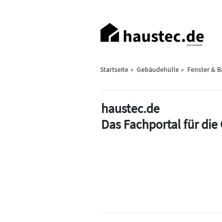
Direkt
zum
Haupt-
Inhalt
Navigation
Startseite
Gebäudehülle
Fenster & 
haustec.de
Das Fachportal für di