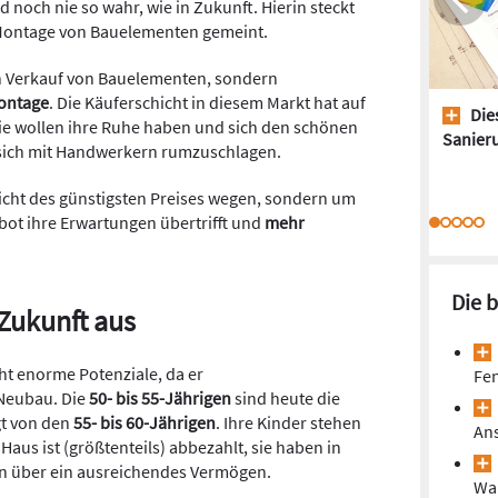
noch nie so wahr, wie in Zukunft. Hierin steckt
 Montage von Bauelementen gemeint.
en Verkauf von Bauelementen, sondern
ontage
. Die Käuferschicht in diesem Markt hat auf
Dies
 Sie wollen ihre Ruhe haben und sich den schönen
Sanieru
sich mit Handwerkern rumzuschlagen.
icht des günstigsten Preises wegen, sondern um
bot ihre Erwartungen übertrifft und
mehr
Die 
 Zukunft aus
ht enorme Potenziale, da er
Fen
 Neubau. Die
50- bis 55-Jährigen
sind heute die
gt von den
55- bis 60-Jährigen
. Ihre Kinder stehen
Ans
Haus ist (größtenteils) abbezahlt, sie haben in
un über ein ausreichendes Vermögen.
Wa