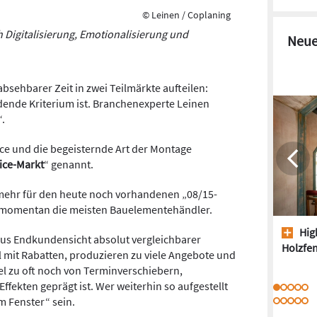
© Leinen / Coplaning
h Digitalisierung, Emotionalisierung und
Neue
bsehbarer Zeit in zwei Teilmärkte aufteilen:
idende Kriterium ist. Branchenexperte Leinen
“.
ce und die begeisternde Art der Montage
ice-Markt
“ genannt.
mehr für den heute noch vorhandenen „08/15-
h momentan die meisten Bauelementehändler.
High
aus Endkundensicht absolut vergleichbarer
Holzfen
l mit Rabatten, produzieren zu viele Angebote und
el zu oft noch von Terminverschiebern,
ffekten geprägt ist. Wer weiterhin so aufgestellt
m Fenster“ sein.