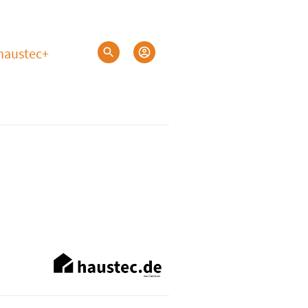
haustec+