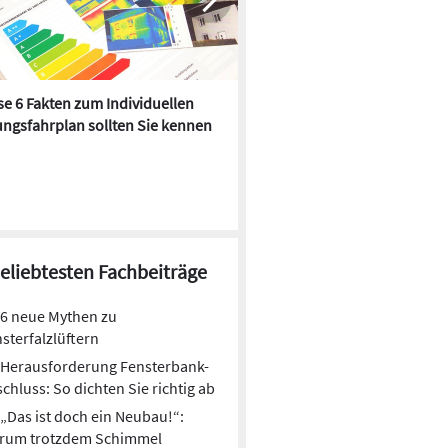
e 6 Fakten zum Individuellen
Kühlen mit Heizkörper:
ngsfahrplan sollten Sie kennen
Wärmepumpe macht es mögl
beliebtesten Fachbeiträge
6 neue Mythen zu
sterfalzlüftern
Herausforderung Fensterbank-
chluss: So dichten Sie richtig ab
„Das ist doch ein Neubau!“:
rum trotzdem Schimmel