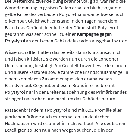
Die Wetterschutzverkleidung brannte völlig ab, während die
Wanddämmung in großen Teilen erhalten blieb, sogar die
gelbe Farbe des verbauten Polyurethans war teilweise noch
erkennbar. Gleichwohl entstand in den Tagen nach dem
Brand das Gerücht, hier habe der Dämmstoff Polystyrol
gebrannt, was sehr schnell zu einer
Kampagne gegen
Polystyrol
an deutschen Gebäudefassaden ausgebaut wurde.
Wissenschaftler hatten das bereits damals als unsachlich
und falsch kritisiert, sie werden nun durch die Londoner
Untersuchung bestätigt. Am Grenfell Tower bewirkten innere
und äußere Faktoren sowie zahlreiche Brandschutzmängel in
einem komplexen Zusammenspiel den dra­ma­tischen
Brandverlauf. Gegenüber diesem Brandinferno brennt
Polystyrol nur in der Breitenausdehnung des Primärbran­des
stringent nach oben und nicht um das Gebäu­de herum.
Fassadenbrände mit Polystyrol sind mit 0,02 Promille aller
jährlichen Brände auch extrem selten, an deutschen
Hochhäusern wird es ohne­hin nicht verbaut. Alle deutschen
Beteiligten sollten nun nach Wegen suchen, die in den