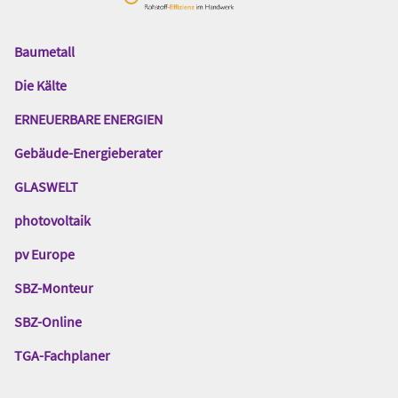
Baumetall
Das
Gentner
Die Kälte
Netzwerk
ERNEUERBARE ENERGIEN
Gebäude-Energieberater
GLASWELT
photovoltaik
pv Europe
SBZ-Monteur
SBZ-Online
TGA-Fachplaner