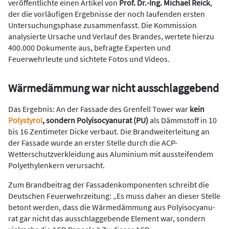
veröffentlichte einen Artikel von
Prof. Dr.-Ing. Michael Reick
,
der die vorläufigen Ergebnisse der noch laufenden ersten
Untersuchungsphase zusammenfasst. Die Kommission
analysierte Ursache und Verlauf des Brandes, wertete hierzu
400.000 Dokumente aus, befragte Experten und
Feuerwehrleute und sichtete Fotos und Videos.
Wärmedämmung war nicht ausschlaggebend
Das Ergebnis: An der Fassade des Grenfell Tower war
kein
Polystyrol
, sondern Poly­iso­cyanurat (PU)
als Dämmstoff in 10
bis 16 Zentimeter Dicke verbaut. Die Brandweiterleitung an
der Fassade wurde an erster Stelle durch die ACP-
Wetterschutzverkleidung aus Aluminium mit aussteifendem
Polyethylenkern verursacht.
Zum Brandbeitrag der Fassadenkomponenten schreibt die
Deutschen Feuerwehrzeitung: „Es muss daher an dieser Stelle
betont werden, dass die Wärmedämmung aus Polyiso­cy­anu­
rat gar nicht das ausschlaggebende Element war, sondern