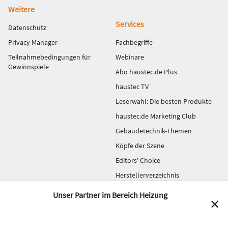
Weitere
Services
Datenschutz
Privacy Manager
Fachbegriffe
Teilnahmebedingungen für
Webinare
Gewinnspiele
Abo haustec.de Plus
haustec TV
Leserwahl: Die besten Produkte
haustec.de Marketing Club
Gebäudetechnik-Themen
Köpfe der Szene
Editors' Choice
Herstellerverzeichnis
Ihre News auf haustec.de
Unser Partner im Bereich Heizung
✕
© 2026 haustec.de - Alle Rechte vorbehalten.