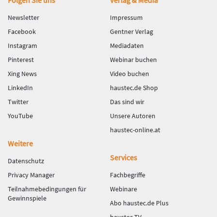
Fußbereich
Newsletter
Impressum
Facebook
Gentner Verlag
Instagram
Mediadaten
Pinterest
Webinar buchen
Xing News
Video buchen
LinkedIn
haustec.de Shop
Twitter
Das sind wir
YouTube
Unsere Autoren
haustec-online.at
Weitere
Services
Datenschutz
Privacy Manager
Fachbegriffe
Teilnahmebedingungen für
Webinare
Gewinnspiele
Abo haustec.de Plus
haustec TV