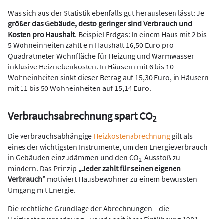
Was sich aus der Statistik ebenfalls gut herauslesen lässt: Je
größer das Gebäude, desto geringer sind Verbrauch und
Kosten pro Haushalt
. Beispiel Erdgas: In einem Haus mit 2 bis
5 Wohneinheiten zahlt ein Haushalt 16,50 Euro pro
Quadratmeter Wohnfläche für Heizung und Warmwasser
inklusive Heiznebenkosten. In Häusern mit 6 bis 10
Wohneinheiten sinkt dieser Betrag auf 15,30 Euro, in Häusern
mit 11 bis 50 Wohneinheiten auf 15,14 Euro.
Verbrauchsabrechnung spart CO
2
Die verbrauchsabhängige
Heizkostenabrechnung
gilt als
eines der wichtigsten Instrumente, um den Energieverbrauch
in Gebäuden einzudämmen und den CO
-Ausstoß zu
2
mindern. Das Prinzip
„Jeder zahlt für seinen eigenen
Verbrauch“
motiviert Hausbewohner zu einem bewussten
Umgang mit Energie.
Die rechtliche Grundlage der Abrechnungen – die
Heizkostenverordnung – wurde seit ihrer Einführung 1981