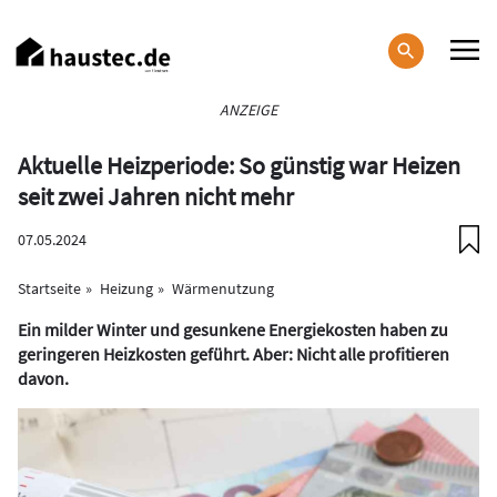
Direkt
zum
Inhalt
Haupt-
ANZEIGE
Navigation
Aktuelle Heizperiode: So günstig war Heizen
seit zwei Jahren nicht mehr
07.05.2024
Startseite
Heizung
Wärmenutzung
Ein milder Winter und gesunkene Energiekosten haben zu
geringeren Heizkosten geführt. Aber: Nicht alle profitieren
davon.