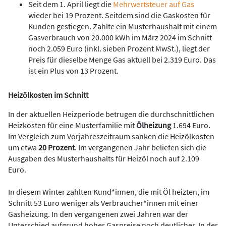
Seit dem 1. April liegt die
Mehrwertsteuer auf Gas
wieder bei 19 Prozent. Seitdem sind die Gaskosten für
Kunden gestiegen. Zahlte ein Musterhaushalt mit einem
Gasverbrauch von 20.000 kWh im März 2024 im Schnitt
noch 2.059 Euro (inkl. sieben Prozent MwSt.), liegt der
Preis für dieselbe Menge Gas aktuell bei 2.319 Euro. Das
ist ein Plus von 13 Prozent.
Heizölkosten im Schnitt
In der aktuellen Heizperiode betrugen die durchschnittlichen
Heizkosten für eine Musterfamilie mit
Ölheizung
1.694 Euro.
Im Vergleich zum Vorjahreszeitraum sanken die Heizölkosten
um etwa
20 Prozent
. Im vergangenen Jahr beliefen sich die
Ausgaben des Musterhaushalts für Heizöl noch auf 2.109
Euro.
In diesem Winter zahlten Kund*innen, die mit Öl heizten, im
Schnitt 53 Euro weniger als Verbraucher*innen mit einer
Gasheizung. In den vergangenen zwei Jahren war der
Unterschied aufgrund hoher Gaspreise noch deutlicher. In der