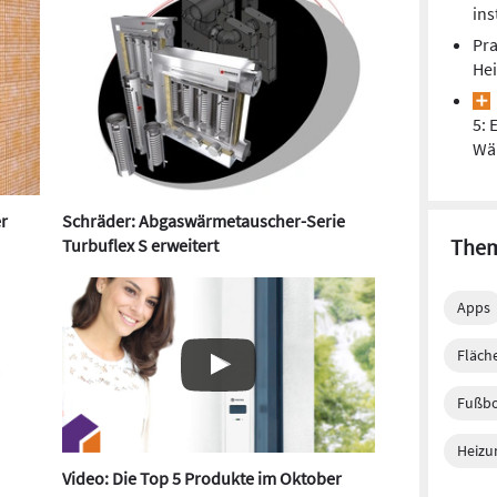
ins
Pra
He
5: 
Wä
r
Schräder: Abgaswärmetauscher-Serie
Them
Turbuflex S erweitert
Apps
Fläch
Fußb
Heizu
Video: Die Top 5 Produkte im Oktober