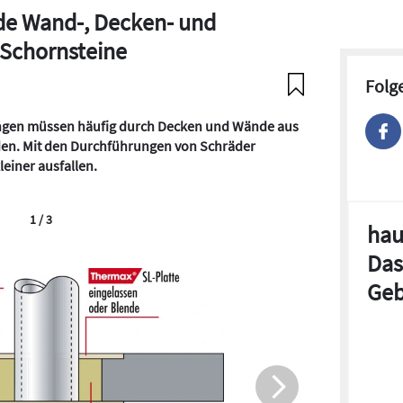
de Wand-, Decken- und
 Schornsteine
Folg
ngen müssen häufig durch Decken und Wände aus
den. Mit den Durchführungen von Schräder
einer ausfallen.
1 / 3
hau
Das
Geb
Schnittze
Wand-/De