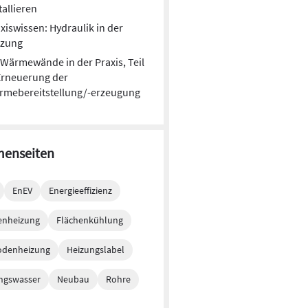
tallieren
xiswissen: Hydraulik in der
izung
Wärmewände in der Praxis, Teil
Erneuerung der
rmebereitstellung/-erzeugung
enseiten
EnEV
Energieeffizienz
enheizung
Flächenkühlung
odenheizung
Heizungslabel
ngswasser
Neubau
Rohre