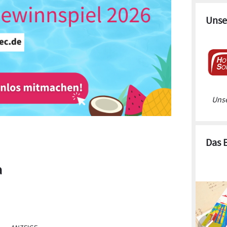
Unse
Unse
Das 
a