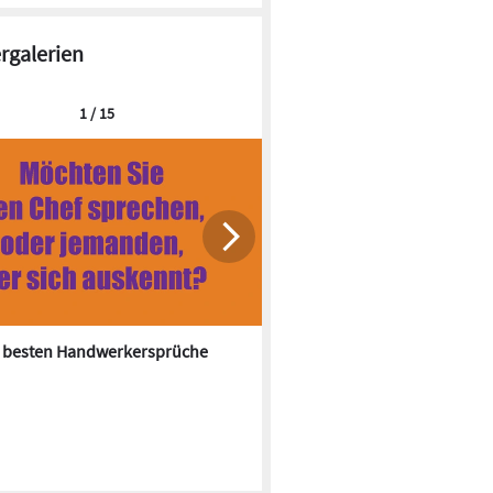
ergalerien
1 / 15
0 besten Handwerkersprüche
Im Farbrausch: Bäder der 70e