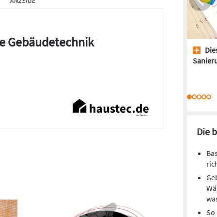
ANZEIGE
die Gebäudetechnik
Dies
Sanieru
Die 
Ba
ric
Geb
Wä
wa
So 