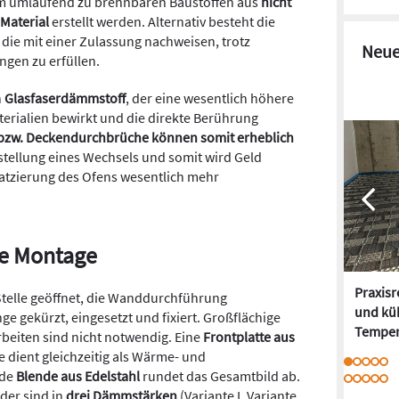
m umlaufend zu brennbaren Baustoffen aus
nicht
Material
erstellt werden. Alternativ besteht die
die mit einer Zulassung nachweisen, trotz
Neue
ngen zu erfüllen.
n
Glasfaserdämmstoff
, der eine wesentlich höhere
rialien bewirkt und die direkte Berührung
bzw. Deckendurchbrüche können somit erheblich
 Erstellung eines Wechsels und somit wird Geld
latzierung des Ofens wesentlich mehr
le Montage
Praxis
telle geöffnet, die Wanddurchführung
und kü
e gekürzt, eingesetzt und fixiert. Großflächige
Temper
eiten sind nicht notwendig. Eine
Frontplatte aus
e dient gleichzeitig als Wärme- und
nde
Blende aus Edelstahl
rundet das Gesamtbild ab.
er sind in
drei Dämmstärken
(Variante I, Variante