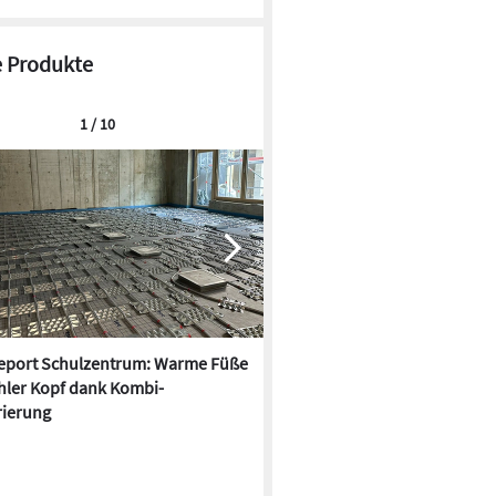
 Produkte
1 / 10
report Schulzentrum: Warme Füße
Deckenstrahlheizung und
hler Kopf dank Kombi-
Wärmepumpe kombinieren: Da
ierung
Vorteile