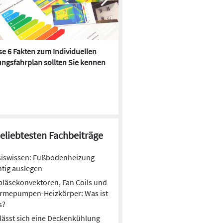
e 6 Fakten zum Individuellen
Kühlen mit Heizkörper:
ngsfahrplan sollten Sie kennen
Wärmepumpe macht es mögl
beliebtesten Fachbeiträge
siswissen: Fußbodenheizung
htig auslegen
läsekonvektoren, Fan Coils und
rmepumpen-Heizkörper: Was ist
s?
lässt sich eine Deckenkühlung