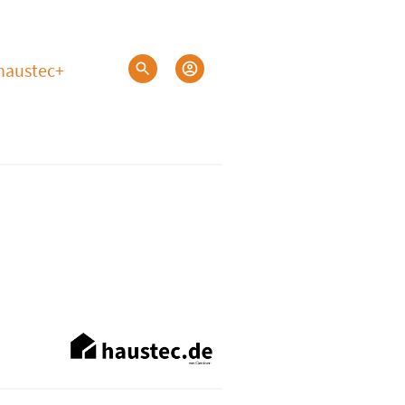
haustec+