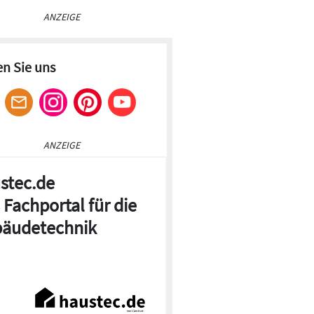
ANZEIGE
en Sie uns
ANZEIGE
stec.de
 Fachportal für die
äudetechnik
© Schräder Abgastechnologie, Kamen
ichnung (Beispiel) mit Einsatz der
ckendurchführung als Dachdurchführung.