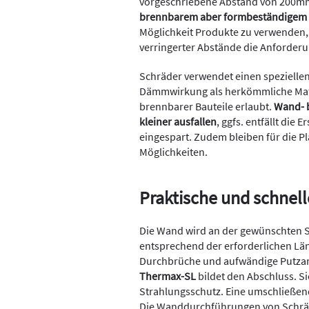
vorgeschriebene Abstand von 200m
brennbarem aber formbeständigem 
Möglichkeit Produkte zu verwenden, 
verringerter Abstände die Anforderu
Schräder verwendet einen spezielle
Dämmwirkung als herkömmliche Mate
brennbarer Bauteile erlaubt.
Wand- 
kleiner ausfallen
, ggfs. entfällt die
eingespart. Zudem bleiben für die P
Möglichkeiten.
Praktische und schnel
Die Wand wird an der gewünschten S
entsprechend der erforderlichen Läng
Durchbrüche und aufwändige Putzarb
Thermax-SL
bildet den Abschluss. Si
Strahlungsschutz. Eine umschließe
Die Wanddurchführungen von Schräd