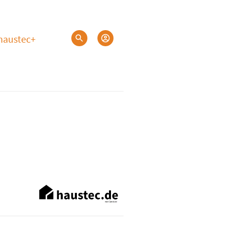
haustec+