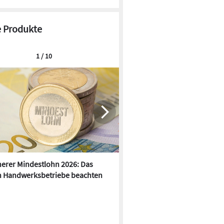
 Produkte
1 / 10
erer Mindestlohn 2026: Das
Anker Solix: KI-gestütztes
 Handwerksbetriebe beachten
Energiemangement mit dyna
Stromtarifen