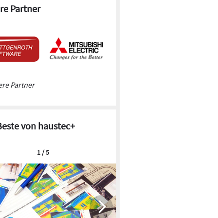
re Partner
re Partner
Beste von haustec+
1 / 5