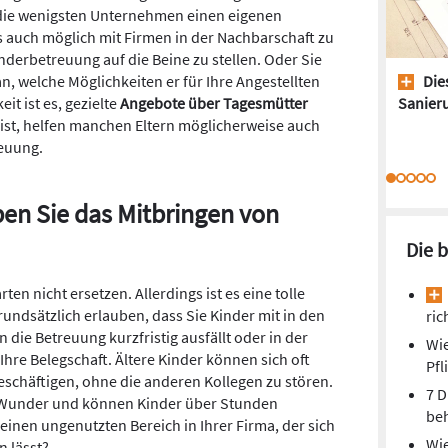
r die wenigsten Unternehmen einen eigenen
 es auch möglich mit Firmen in der Nachbarschaft zu
erbetreuung auf die Beine zu stellen. Oder Sie
n, welche Möglichkeiten er für Ihre Angestellten
Dies
it ist es, gezielte
Angebote über Tagesmütter
Sanieru
ist, helfen manchen Eltern möglicherweise auch
euung.
en Sie das Mitbringen von
Die 
ten nicht ersetzen. Allerdings ist es eine tolle
rundsätzlich erlauben, dass Sie Kinder mit in den
ric
 die Betreuung kurzfristig ausfällt oder in der
Wie
 Ihre Belegschaft. Ältere Kinder können sich oft
Pfl
eschäftigen, ohne die anderen Kollegen zu stören.
7 D
r Wunder und können Kinder über Stunden
beh
r einen ungenutzten Bereich in Ihrer Firma, der sich
Wie
n lässt?