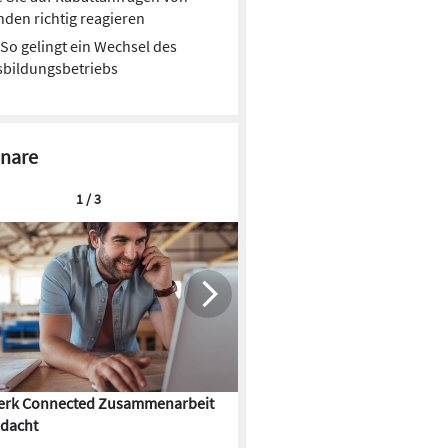
den richtig reagieren
So gelingt ein Wechsel des
sbildungsbetriebs
nare
1 / 3
rk Connected Zusammenarbeit
Flächenkühlung – die Kunst d
dacht
Gebäudeklimatisierung