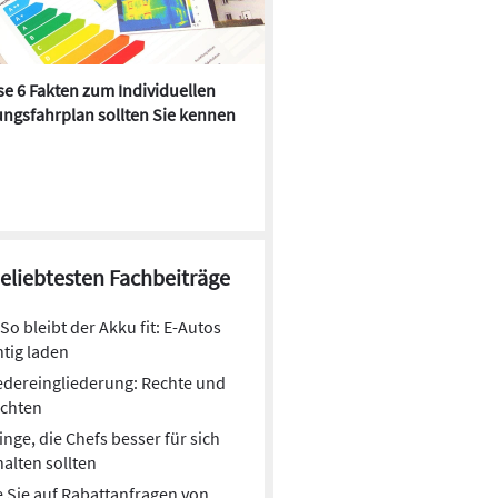
e 6 Fakten zum Individuellen
Kühlen mit Heizkörper:
ngsfahrplan sollten Sie kennen
Wärmepumpe macht es mögl
beliebtesten Fachbeiträge
So bleibt der Akku fit: E-Autos
htig laden
dereingliederung: Rechte und
ichten
inge, die Chefs besser für sich
alten sollten
 Sie auf Rabattanfragen von