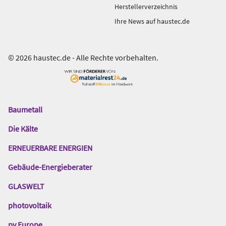
Herstellerverzeichnis
Ihre News auf haustec.de
© 2026 haustec.de - Alle Rechte vorbehalten.
Baumetall
Das
Gentner
Die Kälte
Netzwerk
ERNEUERBARE ENERGIEN
Gebäude-Energieberater
GLASWELT
photovoltaik
pv Europe