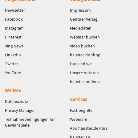
Fußbereich
Newsletter
Impressum
Facebook
Gentner Verlag
Instagram
Mediadaten
Pinterest
Webinar buchen
Xing News
Video buchen
LinkedIn
haustec.de Shop
Twitter
Das sind wir
YouTube
Unsere Autoren
haustec-online.at
Weitere
Services
Datenschutz
Privacy Manager
Fachbegriffe
Teilnahmebedingungen für
Webinare
Gewinnspiele
Abo haustec.de Plus
haustec TV