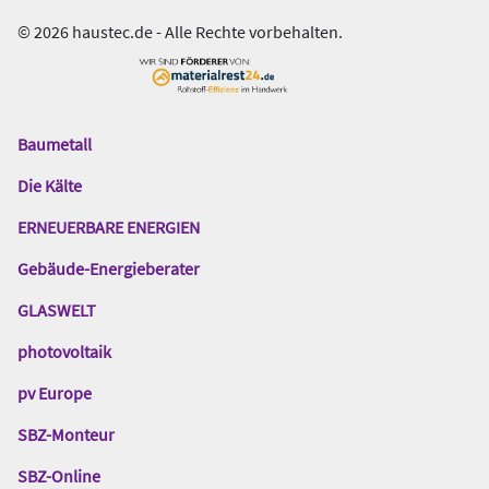
© 2026 haustec.de - Alle Rechte vorbehalten.
Baumetall
Das
Gentner
Die Kälte
Netzwerk
ERNEUERBARE ENERGIEN
Gebäude-Energieberater
GLASWELT
photovoltaik
pv Europe
SBZ-Monteur
SBZ-Online