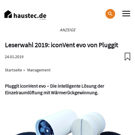
Direkt
zum
Inhalt
Haupt-
ANZEIGE
Navigation
Leserwahl 2019: iconVent evo von Pluggit
24.01.2019
Startseite
Management
Pluggit iconVent evo – Die intelligente Lösung der
Einzelraumlüftung mit Wärmerückgewinnung.