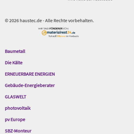
© 2026 haustec.de - Alle Rechte vorbehalten.
Baumetall
Das
Gentner
Die Kälte
Netzwerk
ERNEUERBARE ENERGIEN
Gebäude-Energieberater
GLASWELT
photovoltaik
pv Europe
SBZ-Monteur