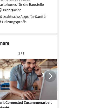
rtphones für die Baustelle
Bildergalerie
6 praktische Apps für Sanitär-
 Heizungsprofis
nare
1 / 3
rk Connected Zusammenarbeit
Flächenkühlung – die Kunst d
dacht
Gebäudeklimatisierung