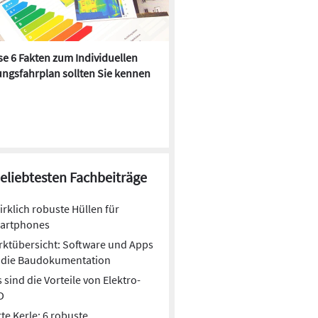
e 6 Fakten zum Individuellen
Kühlen mit Heizkörper:
ngsfahrplan sollten Sie kennen
Wärmepumpe macht es mögl
beliebtesten Fachbeiträge
irklich robuste Hüllen für
artphones
ktübersicht: Software und Apps
r die Baudokumentation
 sind die Vorteile von Elektro-
D
te Kerle: 6 robuste