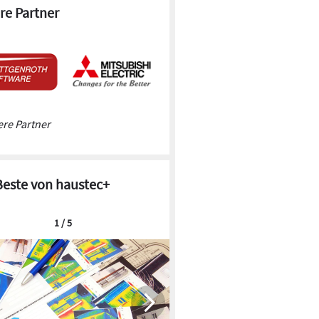
re Partner
re Partner
Beste von haustec+
1 / 5