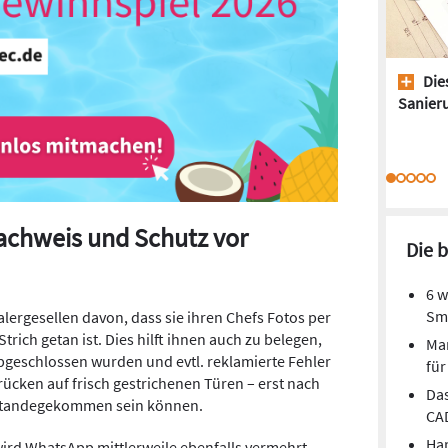
Dies
Sanieru
achweis und Schutz vor
Die 
6 w
Sm
lergesellen davon, dass sie ihren Chefs Fotos per
rich getan ist. Dies hilft ihnen auch zu belegen,
Mar
geschlossen wurden und evtl. reklamierte Fehler
fü
cken auf frisch gestrichenen Türen – erst nach
Das
standegekommen sein können.
CA
Har
rd WhatsApp mittlerweile ebenfalls vermehrt