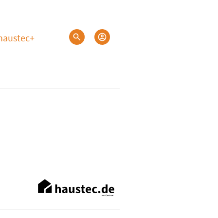
haustec+