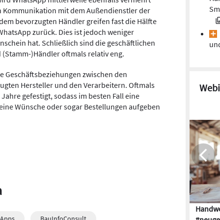
Sma
len Kommunikation mit dem Außendienstler der
 dem bevorzugten Händler greifen fast die Hälfte
WhatsApp zurück. Dies ist jedoch weniger
nschein hat. Schließlich sind die geschäftlichen
und
(Stamm-)Händler oftmals relativ eng.
iche Geschäftsbeziehungen zwischen den
gten Hersteller und den Verarbeitern. Oftmals
Webi
ahre gefestigt, sodass im besten Fall eine
seine Wünsche oder sogar Bestellungen aufgeben
a
Handwe
Apps
BauInfoConsult
#neuge