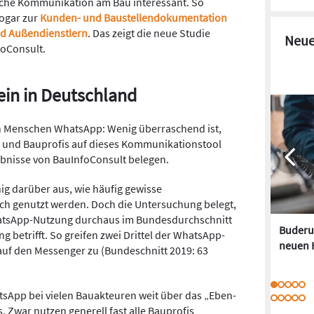
liche Kommunikation am Bau interessant. So
ogar zur
Kunden- und Baustellendokumentation
nd Außendienstlern
. Das zeigt die neue Studie
Neue
oConsult.
lein in Deutschland
n Menschen WhatsApp: Wenig überraschend ist,
ner und Bauprofis auf dieses Kommunikationstool
ebnisse von BauInfoConsult belegen.
ig darüber aus, wie häufig gewisse
ch genutzt werden. Doch die Untersuchung belegt,
hatsApp-Nutzung durchaus im Bundesdurchschnitt
Buderus
 betrifft. So greifen zwei Drittel der WhatsApp-
neuen 
auf den Messenger zu (Bundeschnitt 2019: 63
sApp bei vielen Bauakteuren weit über das „Eben-
Zwar nutzen generell fast alle Bauprofis