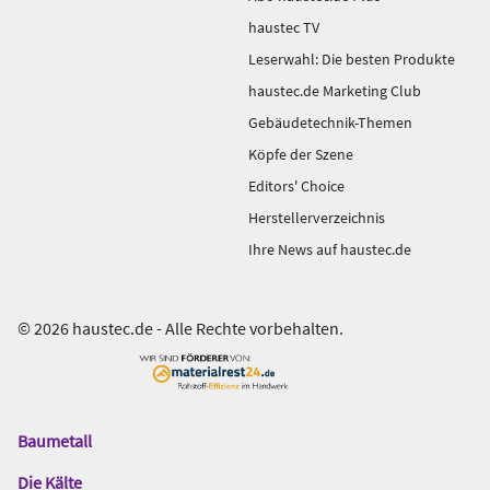
haustec TV
Leserwahl: Die besten Produkte
haustec.de Marketing Club
Gebäudetechnik-Themen
Köpfe der Szene
Editors' Choice
Herstellerverzeichnis
Ihre News auf haustec.de
© 2026 haustec.de - Alle Rechte vorbehalten.
Baumetall
Das
Gentner
Die Kälte