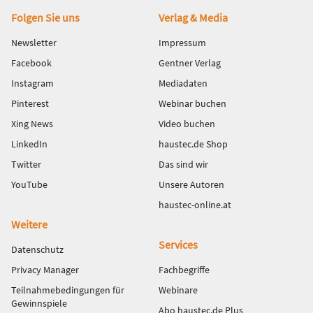
Fußbereich
Folgen Sie uns
Verlag & Media
Newsletter
Impressum
Facebook
Gentner Verlag
Instagram
Mediadaten
Pinterest
Webinar buchen
Xing News
Video buchen
LinkedIn
haustec.de Shop
Twitter
Das sind wir
YouTube
Unsere Autoren
haustec-online.at
Weitere
Services
Datenschutz
Privacy Manager
Fachbegriffe
Teilnahmebedingungen für
Webinare
Gewinnspiele
Abo haustec.de Plus