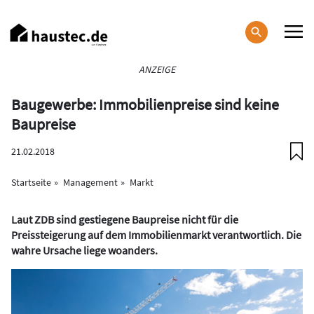
Direkt
zum
Inhalt
Haupt-
ANZEIGE
Navigation
Baugewerbe: Immobilienpreise sind keine
Baupreise
21.02.2018
Startseite
Management
Markt
Laut ZDB sind gestiegene Baupreise nicht für die
Preissteigerung auf dem Immobilienmarkt verantwortlich. Die
wahre Ursache liege woanders.