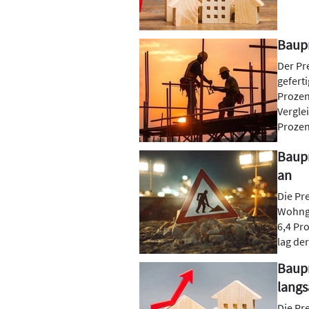
Baupr
Der Pr
gefert
Prozen
Vergle
Prozen
Baupr
an
Die Pr
Wohnge
6,4 Pr
lag der
Baupr
lang
Die Pr