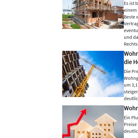
Es ist
einem 
Beste 
Vertra
eventu
und da
Rechts
Wohnu
die 
Die Pr
Wohnge
um 3,1
steige
deutli
Wohng
Ein Plu
Preise
deutli