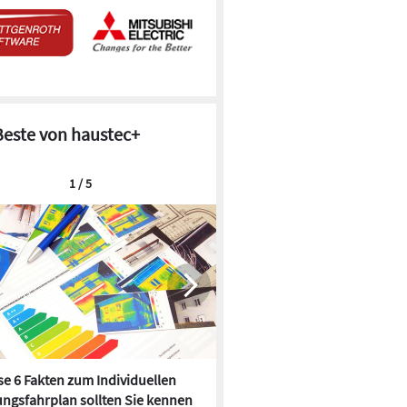
Beste von haustec+
1 / 5
e 6 Fakten zum Individuellen
Kühlen mit Heizkörper:
ngsfahrplan sollten Sie kennen
Wärmepumpe macht es mögl