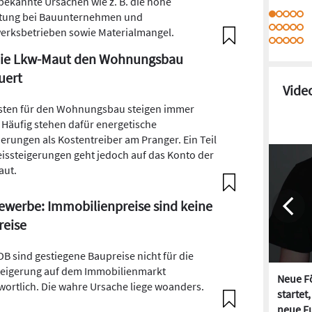
bekannte Ursachen wie z. B. die hohe
tung bei Bauunternehmen und
rksbetrieben sowie Materialmangel.
die Lkw-Maut den Wohnungsbau
uert
Vide
sten für den Wohnungsbau steigen immer
. Häufig stehen dafür energetische
erungen als Kostentreiber am Pranger. Ein Teil
eissteigerungen geht jedoch auf das Konto der
aut.
werbe: Immobilienpreise sind keine
reise
DB sind gestiegene Baupreise nicht für die
teigerung auf dem Immobilienmarkt
Neue Fö
wortlich. Die wahre Ursache liege woanders.
startet
neue Fu