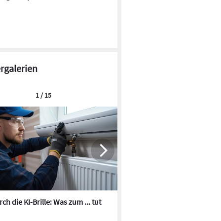
ergalerien
1 / 15
ch die KI-Brille: Was zum ... tut
Die besten KI-Bilder zum Th
Heizungswasser