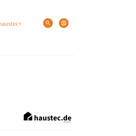
haustec+