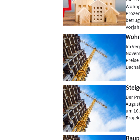
Wohnge
Prozen
betrug
Vorjah
Wohng
Im Ver
Novemb
Preise
Dachab
Stei
Der Pr
August
um 16,
Projek
Baup