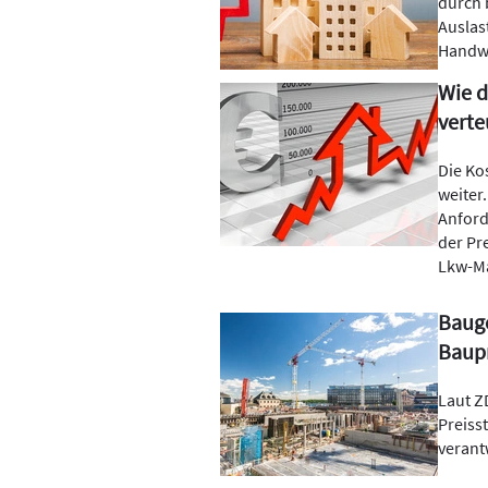
durch 
Auslas
Handwe
Wie 
verte
Die Ko
weiter
Anford
der Pr
Lkw-M
Bauge
Baup
Laut Z
Preiss
verant