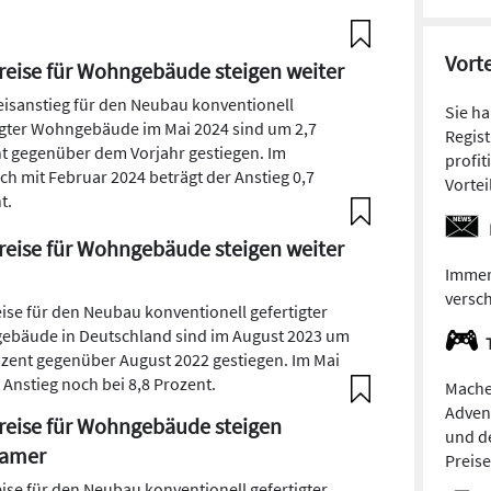
Vorte
eise für Wohngebäude steigen weiter
eisanstieg für den Neubau konventionell
Sie h
igter Wohngebäude im Mai 2024 sind um 2,7
Regist
t gegenüber dem Vorjahr gestiegen. Im
profit
ich mit Februar 2024 beträgt der Anstieg 0,7
Vortei
t.
eise für Wohngebäude steigen weiter
Immer
versc
eise für den Neubau konventionell gefertigter
bäude in Deutschland sind im August 2023 um
ozent gegenüber August 2022 gestiegen. Im Mai
 Anstieg noch bei 8,8 Prozent.
Mache
Adven
eise für Wohngebäude steigen
und de
samer
Preis
eise für den Neubau konventionell gefertigter