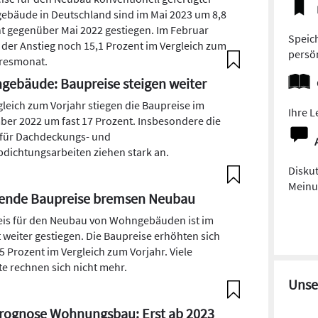
bäude in Deutschland sind im Mai 2023 um 8,8
t gegenüber Mai 2022 gestiegen. Im Februar
Speich
 der Anstieg noch 15,1 Prozent im Vergleich zum
persön
resmonat.
ebäude: Baupreise steigen weiter
gleich zum Vorjahr stiegen die Baupreise im
Ihre L
er 2022 um fast 17 Prozent. Insbesondere die
 für Dachdeckungs- und
dichtungsarbeiten ziehen stark an.
Diskut
Meinun
gende Baupreise bremsen Neubau
eis für den Neubau von Wohngebäuden ist im
 weiter gestiegen. Die Baupreise erhöhten sich
5 Prozent im Vergleich zum Vorjahr. Viele
te rechnen sich nicht mehr.
Unse
rognose Wohnungsbau: Erst ab 2023