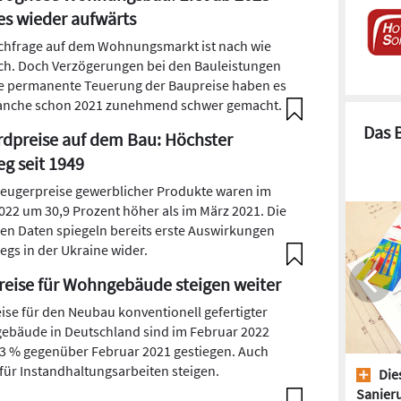
es wieder aufwärts
chfrage auf dem Wohnungsmarkt ist nach wie
ch. Doch Verzögerungen bei den Bauleistungen
e permanente Teuerung der Baupreise haben es
anche schon 2021 zunehmend schwer gemacht.
Das 
dpreise auf dem Bau: Höchster
eg seit 1949
zeugerpreise gewerblicher Produkte waren im
022 um 30,9 Prozent höher als im März 2021. Die
len Daten spiegeln bereits erste Auswirkungen
iegs in der Ukraine wider.
eise für Wohngebäude steigen weiter
eise für den Neubau konventionell gefertigter
bäude in Deutschland sind im Februar 2022
3 % gegenüber Februar 2021 gestiegen. Auch
 für Instandhaltungsarbeiten steigen.
Dies
Sanieru