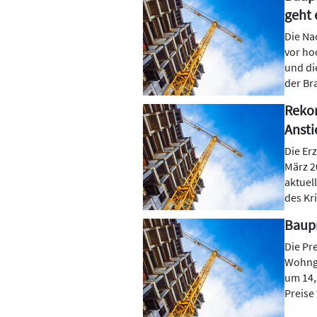
geht 
Die Na
vor ho
und di
der Br
Rekor
Ansti
Die Er
März 2
aktuel
des Kr
Baupr
Die Pr
Wohnge
um 14,
Preise