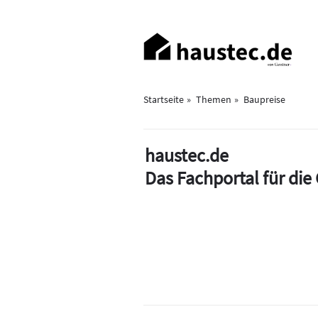
Direkt
zum
Haupt-
Inhalt
Navigation
Startseite
Themen
Baupreise
haustec.de
Das Fachportal für di