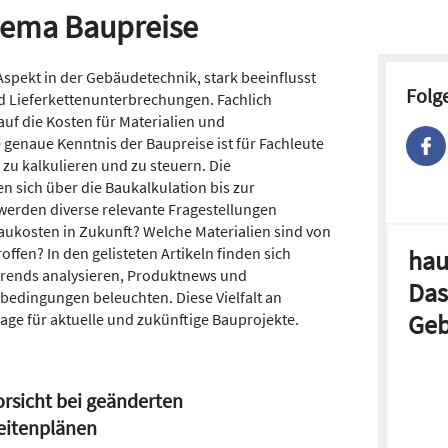
Thema Baupreise
 Aspekt in der Gebäudetechnik, stark beeinflusst
Folg
d Lieferkettenunterbrechungen. Fachlich
auf die Kosten für Materialien und
 genaue Kenntnis der Baupreise ist für Fachleute
 zu kalkulieren und zu steuern. Die
sich über die Baukalkulation bis zur
werden diverse relevante Fragestellungen
Baukosten in Zukunft? Welche Materialien sind von
fen? In den gelisteten Artikeln finden sich
hau
strends analysieren, Produktnews und
Das
bedingungen beleuchten. Diese Vielfalt an
Geb
lage für aktuelle und zukünftige Bauprojekte.
rsicht bei geänderten
eitenplänen