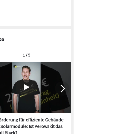
os
1 / 5
rderung für effiziente Gebäude
Neue Förderung für effizien
, Solarmodule: Ist Perowskit das
startet, Solarmodule: Ist Per
ll Black?
neue Full Black?