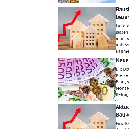
Baust
beza
Liefer
lassen
man be
unbeza
Rahmen
Neuer
Die De
Preise
Baugew
Monate
Befrag
Aktue
Bauk
Eine B