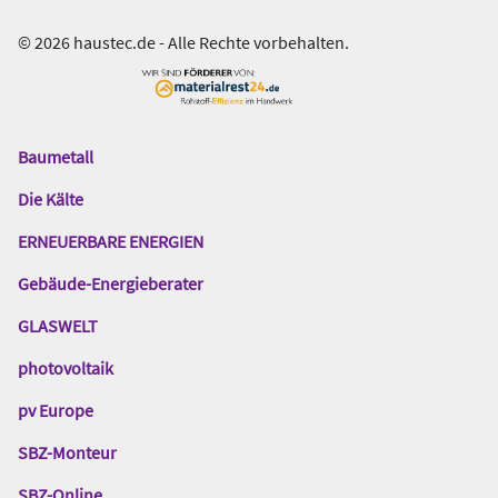
© 2026 haustec.de - Alle Rechte vorbehalten.
Baumetall
Das
Gentner
Die Kälte
Netzwerk
ERNEUERBARE ENERGIEN
Gebäude-Energieberater
GLASWELT
photovoltaik
pv Europe
SBZ-Monteur
SBZ-Online