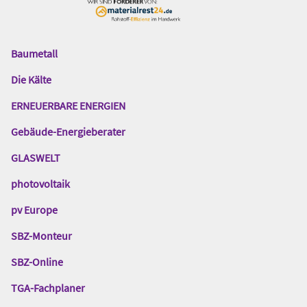
Baumetall
Das
Gentner
Die Kälte
Netzwerk
ERNEUERBARE ENERGIEN
Gebäude-Energieberater
GLASWELT
photovoltaik
pv Europe
SBZ-Monteur
SBZ-Online
TGA-Fachplaner