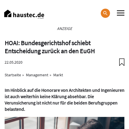
Direkt
zum
Inhalt
Haupt-
ANZEIGE
Navigation
HOAI: Bundesgerichtshof schiebt
Entscheidung zurück an den EuGH
22.05.2020
Startseite
Management
Markt
Im Hinblick auf die Honorare von Architekten und Ingenieuren
ist auch weiterhin keine Klärung absehbar. Die
Verunsicherung ist nicht nur für die beiden Berufsgruppen
belastend.