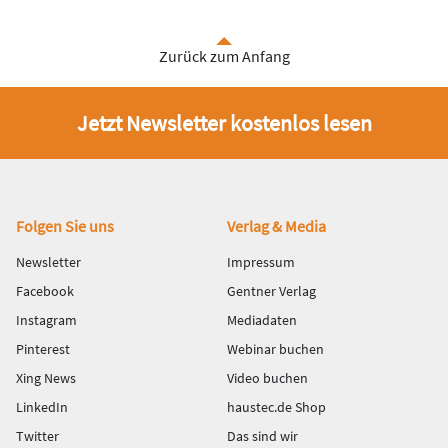
Zurück zum Anfang
Jetzt Newsletter kostenlos lesen
Fußbereich
Folgen Sie uns
Verlag & Media
Newsletter
Impressum
Facebook
Gentner Verlag
Instagram
Mediadaten
Pinterest
Webinar buchen
Xing News
Video buchen
LinkedIn
haustec.de Shop
Twitter
Das sind wir