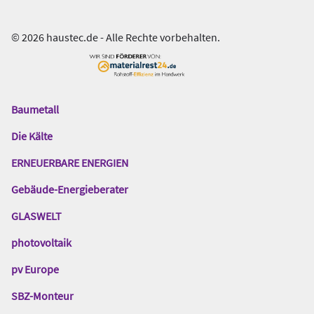
© 2026 haustec.de - Alle Rechte vorbehalten.
Baumetall
Das
Gentner
Die Kälte
Netzwerk
ERNEUERBARE ENERGIEN
Gebäude-Energieberater
GLASWELT
photovoltaik
pv Europe
SBZ-Monteur