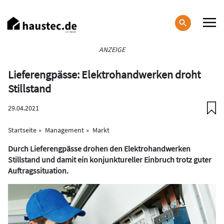
Direkt
zum
Inhalt
Haupt-
ANZEIGE
Navigation
Lieferengpässe: Elektrohandwerken droht
Stillstand
29.04.2021
Startseite
Management
Markt
Durch Lieferengpässe drohen den Elektrohandwerken
Stillstand und damit ein konjunktureller Einbruch trotz guter
Auftragssituation.