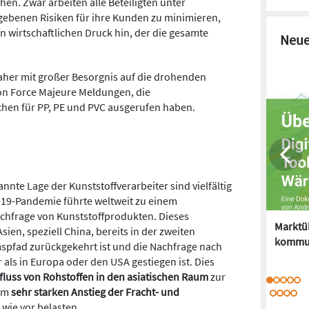
hen. Zwar arbeiten alle Beteiligten unter
gebenen Risiken für ihre Kunden zu minimieren,
n wirtschaftlichen Druck hin, der die gesamte
Neue
daher mit großer Besorgnis auf die drohenden
von Force Majeure Meldungen, die
ochen für PP, PE und PVC ausgerufen haben.
nnte Lage der Kunststoffverarbeiter sind vielfältig
d-19-Pandemie führte weltweit zu einem
chfrage von Kunststoffprodukten. Dieses
Marktüb
sien, speziell China, bereits in der zweiten
kommu
spfad zurückgekehrt ist und die Nachfrage nach
als in Europa oder den USA gestiegen ist. Dies
fluss von Rohstoffen in den asiatischen Raum
zur
nem
sehr starken Anstieg der Fracht- und
 wie vor belasten.