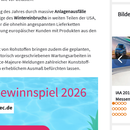
ng des Jahres durch massive
Anlagenausfälle
Bild
olge des
Wintereinbruchs
in weiten Teilen der USA,
ür die ohnehin angespannten Lieferketten
ferung europäischer Kunden mit Produkten aus den
t von Rohstoffen bringen zudem die geplanten,
atorisch vorgeschriebenen Wartungsarbeiten in
ce-Majeure-Meldungen zahlreicher Kunststoff-
 in erheblichem Ausmaß befürchten lassen.
IAA 201
Messen