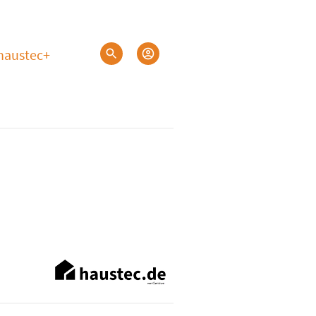
haustec+