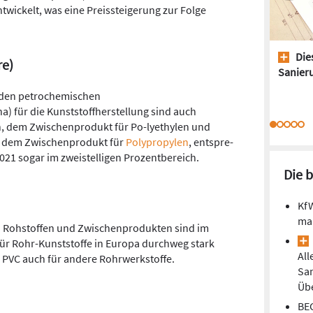
twickelt, was eine Preissteigerung zur Folge
Dies
e)
Sanieru
 den petrochemischen
) für die Kunststoffherstellung sind auch
en, dem Zwischenprodukt für Po-lyethylen und
n, dem Zwischenprodukt für
Polypropylen
, entspre-
2021 sogar im zweistelligen Prozentbereich.
Die 
Kf
man
n Rohstoffen und Zwischenprodukten sind im
für Rohr-Kunststoffe in Europa durchweg stark
All
d PVC auch für andere Rohrwerkstoffe.
Sa
Übe
BEG