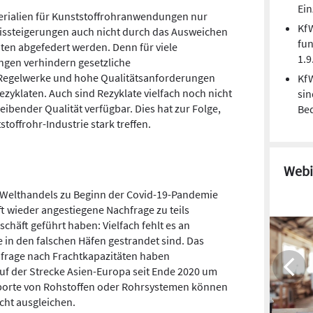
Ei
erialien für Kunststoffrohranwendungen nur
Kf
eissteigerungen auch nicht durch das Ausweichen
fun
aten abgefedert werden. Denn für viele
1.9
gen verhindern gesetzliche
e Regelwerke und hohe Qualitätsanforderungen
Kf
ezyklaten. Auch sind Rezyklate vielfach noch nicht
sin
ibender Qualität verfügbar. Dies hat zur Folge,
Be
toffrohr-Industrie stark treffen.
Webi
 Welthandels zu Beginn der Covid-19-Pandemie
t wieder angestiegene Nachfrage zu teils
chäft geführt haben: Vielfach fehlt es an
 in den falschen Häfen gestrandet sind. Das
frage nach Frachtkapazitäten haben
auf der Strecke Asien-Europa seit Ende 2020 um
mporte von Rohstoffen oder Rohrsystemen können
cht ausgleichen.