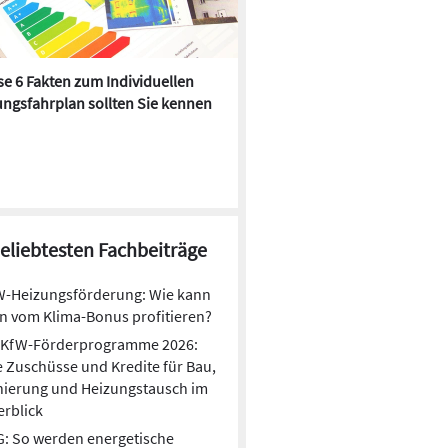
e 6 Fakten zum Individuellen
Kühlen mit Heizkörper:
ngsfahrplan sollten Sie kennen
Wärmepumpe macht es mögl
beliebtesten Fachbeiträge
W-Heizungsförderung: Wie kann
 vom Klima-Bonus profitieren?
KfW-Förderprogramme 2026:
e Zuschüsse und Kredite für Bau,
nierung und Heizungstausch im
rblick
: So werden energetische