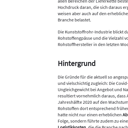
allen Bereichen der Lieferkette beste
Hochdruck daran, die sich daraus er
weisen aber auch auf den erhebliche
Branche belastet.
Die Kunststoffrohr-Industrie blickt 
Rohstoffengpässe und die Vielzahl 
Rohstoffhersteller in den letzten W
Hintergrund
Die Gründe für die aktuell so angespa
und vielschichtig zugleich: Die Covi
Ungleichgewicht bei Angebot und Na
resultiert vornehmlich daraus, dass A
Jahreshälfte 2020 auf den Wachstum
Rohstoffen dort entsprechend früher 
hatte nicht nur einen erheblichen
Ab
Folge, sondern führte zudem zu ei
Logistikkosten
, die die Branche nach