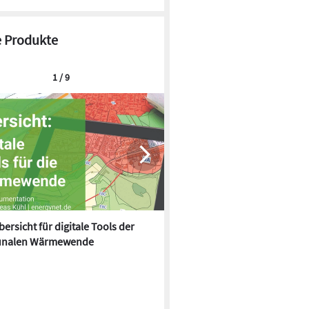
 Produkte
1 / 9
ersicht für digitale Tools der
Effizientes Liquid Cooling und
nalen Wärmewende
gestützte Automatisierung: M
Electric auf der Data Centre 