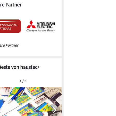
re Partner
re Partner
Beste von haustec+
1 / 5