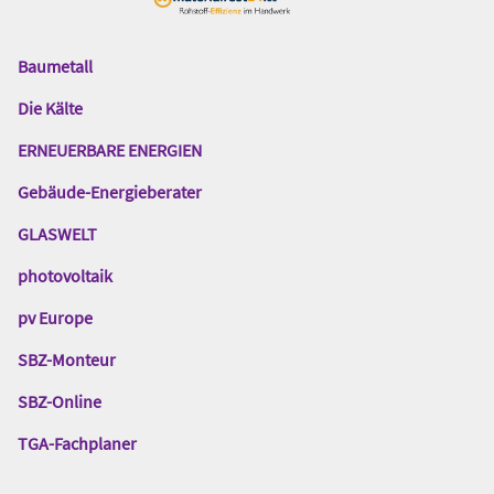
Baumetall
Das
Gentner
Die Kälte
Netzwerk
ERNEUERBARE ENERGIEN
Gebäude-Energieberater
GLASWELT
photovoltaik
pv Europe
SBZ-Monteur
SBZ-Online
TGA-Fachplaner