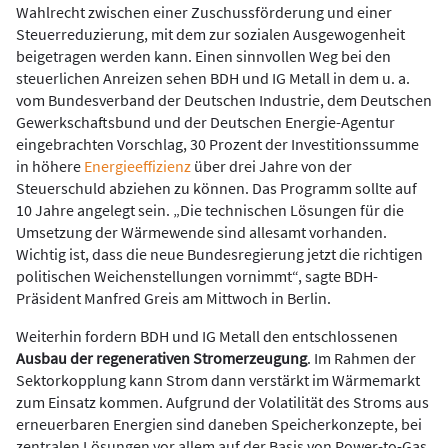
Wahlrecht zwischen einer Zuschussförderung und einer
Steuerreduzierung, mit dem zur sozialen Ausgewogenheit
beigetragen werden kann. Einen sinnvollen Weg bei den
steuerlichen Anreizen sehen BDH und IG Metall in dem u. a.
vom Bundesverband der Deutschen Industrie, dem Deutschen
Gewerkschaftsbund und der Deutschen Energie-Agentur
eingebrachten Vorschlag, 30 Prozent der Investitionssumme
in höhere
Energieeffizienz
über drei Jahre von der
Steuerschuld abziehen zu können. Das Programm sollte auf
10 Jahre angelegt sein. „Die technischen Lösungen für die
Umsetzung der Wärmewende sind allesamt vorhanden.
Wichtig ist, dass die neue Bundesregierung jetzt die richtigen
politischen Weichenstellungen vornimmt“, sagte BDH-
Präsident Manfred Greis am Mittwoch in Berlin.
Weiterhin fordern BDH und IG Metall den entschlossenen
Ausbau der regenerativen Stromerzeugung
. Im Rahmen der
Sektorkopplung kann Strom dann verstärkt im Wärmemarkt
zum Einsatz kommen. Aufgrund der Volatilität des Stroms aus
erneuerbaren Energien sind daneben Speicherkonzepte, bei
zentralen Lösungen vor allem auf der Basis von Power-to-Gas