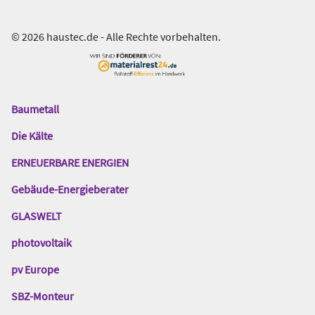
© 2026 haustec.de - Alle Rechte vorbehalten.
Baumetall
Das
Gentner
Die Kälte
Netzwerk
ERNEUERBARE ENERGIEN
Gebäude-Energieberater
GLASWELT
photovoltaik
pv Europe
SBZ-Monteur