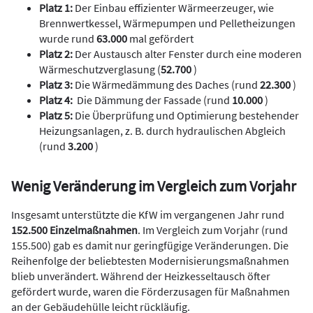
Platz 1:
Der Einbau effizienter Wärmeerzeuger, wie
Brennwertkessel, Wärmepumpen und Pelletheizungen
wurde rund
63.000
mal gefördert
Platz 2:
Der Austausch alter Fenster durch eine moderen
Wärmeschutzverglasung (
52.700
)
Platz 3:
Die Wärmedämmung des Daches (rund
22.300
)
Platz 4:
Die Dämmung der Fassade (rund
10.000
)
Platz 5:
Die Überprüfung und Optimierung bestehender
Heizungsanlagen, z. B. durch hydraulischen Abgleich
(rund
3.200
)
Wenig Veränderung im Vergleich zum Vorjahr
Insgesamt unterstützte die KfW im vergangenen Jahr rund
152.500 Einzelmaßnahmen
. Im Vergleich zum Vorjahr (rund
155.500) gab es damit nur geringfügige Veränderungen. Die
Reihenfolge der beliebtesten Modernisierungsmaßnahmen
blieb unverändert. Während der Heizkesseltausch öfter
gefördert wurde, waren die Förderzusagen für Maßnahmen
an der Gebäudehülle leicht rückläufig.